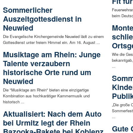
Fit fü
Sommerlicher
Feuerwehran
beim Deutsc
Auszeitgottesdienst in
Neuwied
Monte
schlie
Die Evangelische Kirchengemeinde Neuwied lädt zu einem
Gottesdienst unter freiem Himmel ein. Am 16. August ...
Ortsg
Musiktage am Rhein: Junge
Wie die Ges
bekanntgab,
Talente verzaubern
...
historische Orte rund um
Somme
Neuwied
Kinde
Die "Musiktage am Rhein" bieten eine einzigartige
Publ
Kombination aus hochkarätiger Kammermusik und
historisch ...
„Die große 
Sommerfeste
Aktualisiert: Nach dem Auto
...
bei Urmitz legt der Rhein
Gute 
Bazooka-Rakete bei Koblenz