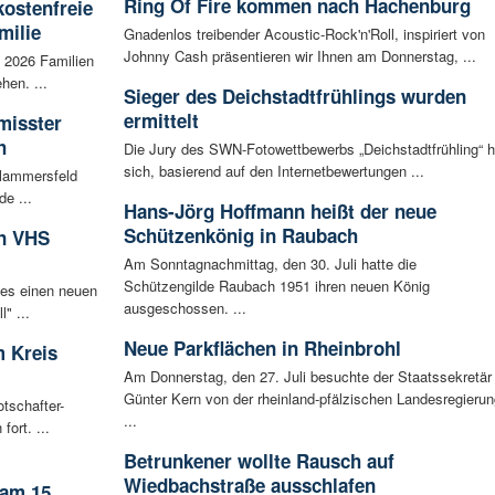
Ring Of Fire kommen nach Hachenburg
kostenfreie
milie
Gnadenlos treibender Acoustic-Rock'n'Roll, inspiriert von
Johnny Cash präsentieren wir Ihnen am Donnerstag, ...
i 2026 Familien
hen. ...
Sieger des Deichstadtfrühlings wurden
ermittelt
misster
h
Die Jury des SWN-Fotowettbewerbs „Deichstadtfrühling“ h
sich, basierend auf den Internetbewertungen ...
Flammersfeld
de ...
Hans-Jörg Hoffmann heißt der neue
Schützenkönig in Raubach
in VHS
Am Sonntagnachmittag, den 30. Juli hatte die
Schützengilde Raubach 1951 ihren neuen König
 es einen neuen
ausgeschossen. ...
" ...
Neue Parkflächen in Rheinbrohl
 Kreis
Am Donnerstag, den 27. Juli besuchte der Staatssekretär
Günter Kern von der rheinland-pfälzischen Landesregierun
tschafter-
...
ort. ...
Betrunkener wollte Rausch auf
Wiedbachstraße ausschlafen
 am 15.