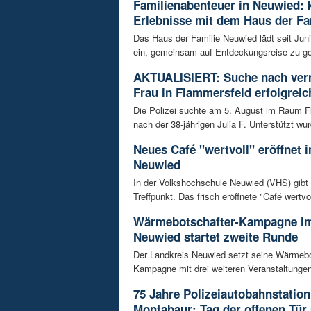
Familienabenteuer in Neuwied: 
Erlebnisse mit dem Haus der Fa
Das Haus der Familie Neuwied lädt seit Jun
ein, gemeinsam auf Entdeckungsreise zu ge
AKTUALISIERT: Suche nach ver
Frau in Flammersfeld erfolgreic
Die Polizei suchte am 5. August im Raum 
nach der 38-jährigen Julia F. Unterstützt wur
Neues Café "wertvoll" eröffnet 
Neuwied
In der Volkshochschule Neuwied (VHS) gibt
Treffpunkt. Das frisch eröffnete "Café wertvoll
Wärmebotschafter-Kampagne im
Neuwied startet zweite Runde
Der Landkreis Neuwied setzt seine Wärmebo
Kampagne mit drei weiteren Veranstaltungen f
75 Jahre Polizeiautobahnstation
Montabaur: Tag der offenen Tür