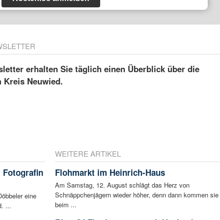
WSLETTER
etter erhalten Sie täglich einen Überblick über die
m Kreis Neuwied.
WEITERE ARTIKEL
 Fotografin
Flohmarkt im Heinrich-Haus
Am Samstag, 12. August schlägt das Herz von
Schnäppchenjägern wieder höher, denn dann kommen sie
Döbbeler eine
beim ...
 ...