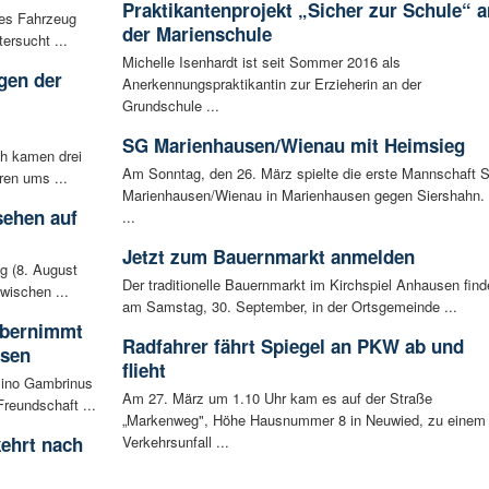
Praktikantenprojekt „Sicher zur Schule“ a
les Fahrzeug
der Marienschule
ersucht ...
Michelle Isenhardt ist seit Sommer 2016 als
gen der
Anerkennungspraktikantin zur Erzieherin an der
i
Grundschule ...
SG Marienhausen/Wienau mit Heimsieg
ch kamen drei
Am Sonntag, den 26. März spielte die erste Mannschaft 
ren ums ...
Marienhausen/Wienau in Marienhausen gegen Siershahn.
sehen auf
...
Jetzt zum Bauernmarkt anmelden
g (8. August
Der traditionelle Bauernmarkt im Kirchspiel Anhausen find
wischen ...
am Samstag, 30. September, in der Ortsgemeinde ...
 übernimmt
Radfahrer fährt Spiegel an PKW ab und
usen
flieht
sino Gambrinus
Am 27. März um 1.10 Uhr kam es auf der Straße
reundschaft ...
„Markenweg", Höhe Hausnummer 8 in Neuwied, zu einem
ehrt nach
Verkehrsunfall ...