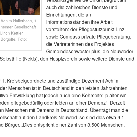
auch die zahlreichen Dienste und
Einrichtungen, die an
 Achim Hallerbach, 1.
Informationsständen ihre Arbeit
zheimer Gesellschaft
vorstellten: der Pflegestützpunkt Linz
lrich Kettler,
sowie Compass private Pflegeberatung,
 Borgolte. Foto:
die Vertreterinnen des Projektes
Gemeindeschwester plus, die Neuwieder
 Selbsthilfe (Nekis), den Hospizverein sowie weitere Dienste und
der 1. Kreisbeigeordnete und zuständige Dezernent Achim
der Menschen ist in Deutschland in den letzten Jahrzehnten
itive Entwicklung hat jedoch auch eine Kehrseite: je älter wir
n pflegebedürftig oder leiden an einer Demenz“. Derzeit
nen Menschen mit Demenz in Deutschland. Überträgt man die
ellschaft auf den Landkreis Neuwied, so sind dies etwa 9,1
nd Bürger. „Dies entspricht einer Zahl von 3.500 Menschen.