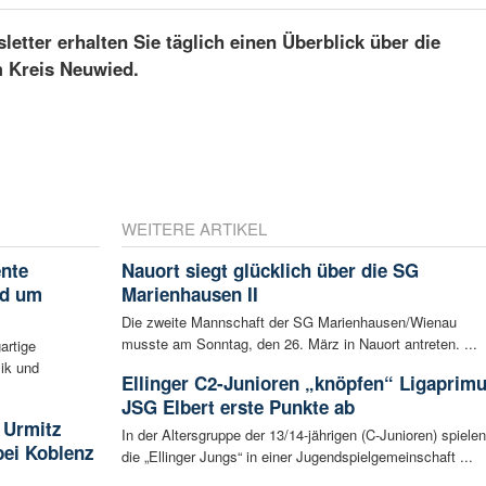
etter erhalten Sie täglich einen Überblick über die
m Kreis Neuwied.
WEITERE ARTIKEL
ente
Nauort siegt glücklich über die SG
nd um
Marienhausen II
Die zweite Mannschaft der SG Marienhausen/Wienau
musste am Sonntag, den 26. März in Nauort antreten. ...
artige
ik und
Ellinger C2-Junioren „knöpfen“ Ligaprim
JSG Elbert erste Punkte ab
 Urmitz
In der Altersgruppe der 13/14-jährigen (C-Junioren) spielen
bei Koblenz
die „Ellinger Jungs“ in einer Jugendspielgemeinschaft ...