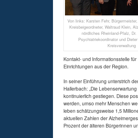
Von links: Karsten Fehr, Bürgermeister,
Kreisbeigeordneter, Waltraud Klein, Al
nördliches Rheinland-Pfalz, Dr. U
Psychiatriekoordinator und Dieter
Kreisverwaltung
Kontakt- und Informationsstelle für
Einrichtungen aus der Region.
In seiner Einführung unterstrich 
Hallerbach: „Die Lebenserwartung 
kontinuierlich gestiegen. Diese pos
werden, umso mehr Menschen werde
leben schätzungsweise 1,5 Millio
aktuellen Zahlen der Alzheimerges
Prozent der älteren Bürgerinnen u