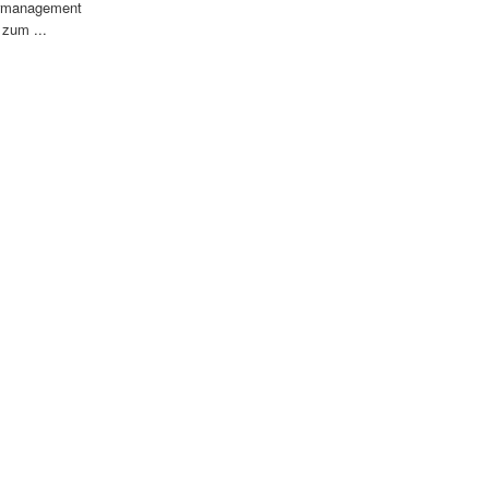
iermanagement
 zum ...