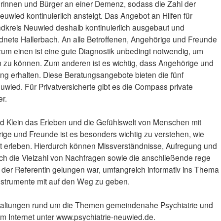
erinnen und Bürger an einer Demenz, sodass die Zahl der
wied kontinuierlich ansteigt. Das Angebot an Hilfen für
kreis Neuwied deshalb kontinuierlich ausgebaut und
rdnete Hallerbach. An alle Betroffenen, Angehörige und Freunde
 zum einen ist eine gute Diagnostik unbedingt notwendig, um
en zu können. Zum anderen ist es wichtig, dass Angehörige und
g erhalten. Diese Beratungsangebote bieten die fünf
uwied. Für Privatversicherte gibt es die Compass private
r.
d Klein das Erleben und die Gefühlswelt von Menschen mit
ge und Freunde ist es besonders wichtig zu verstehen, wie
 erleben. Hierdurch können Missverständnisse, Aufregung und
ch die Vielzahl von Nachfragen sowie die anschließende rege
s der Referentin gelungen war, umfangreich informativ ins Thema
Instrumente mit auf den Weg zu geben.
staltungen rund um die Themen gemeindenahe Psychiatrie und
m Internet unter www.psychiatrie-neuwied.de.