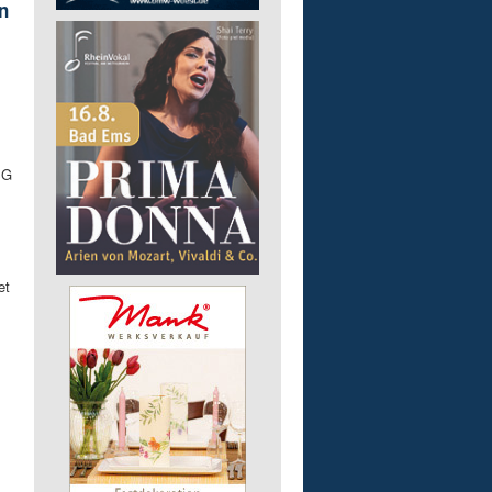
n
SG
et