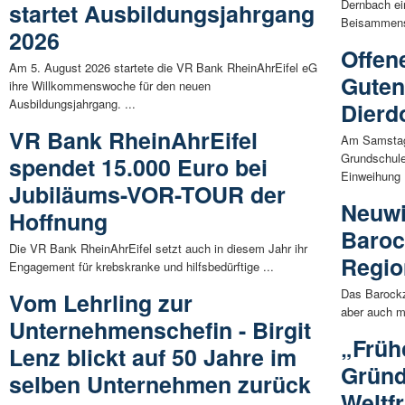
Dernbach ei
startet Ausbildungsjahrgang
Beisammens
2026
Offen
Am 5. August 2026 startete die VR Bank RheinAhrEifel eG
Guten
ihre Willkommenswoche für den neuen
Ausbildungsjahrgang. ...
Dierd
VR Bank RheinAhrEifel
Am Samstag,
Grundschule 
spendet 15.000 Euro bei
Einweihung .
Jubiläums-VOR-TOUR der
Neuwi
Hoffnung
Baroc
Die VR Bank RheinAhrEifel setzt auch in diesem Jahr ihr
Regio
Engagement für krebskranke und hilfsbedürftige ...
Das Barockz
Vom Lehrling zur
aber auch m
Unternehmenschefin - Birgit
„Früh
Lenz blickt auf 50 Jahre im
Grün
selben Unternehmen zurück
Weltf