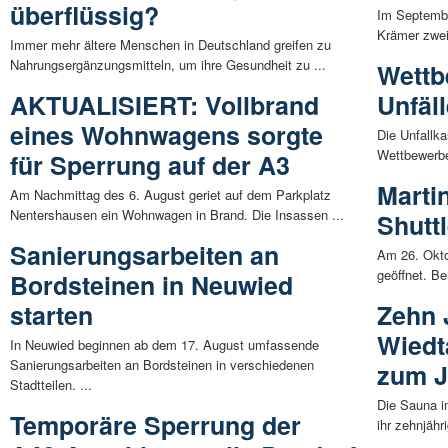
überflüssig?
Im Septembe
Krämer zwei 
Immer mehr ältere Menschen in Deutschland greifen zu
Nahrungsergänzungsmitteln, um ihre Gesundheit zu ...
Wettb
AKTUALISIERT: Vollbrand
Unfäl
eines Wohnwagens sorgte
Die Unfallka
Wettbewerben
für Sperrung auf der A3
Marti
Am Nachmittag des 6. August geriet auf dem Parkplatz
Nentershausen ein Wohnwagen in Brand. Die Insassen ...
Shutt
Sanierungsarbeiten an
Am 26. Okto
geöffnet. Be
Bordsteinen in Neuwied
starten
Zehn 
Wiedt
In Neuwied beginnen ab dem 17. August umfassende
Sanierungsarbeiten an Bordsteinen in verschiedenen
zum J
Stadtteilen. ...
Die Sauna i
Temporäre Sperrung der
ihr zehnjähr