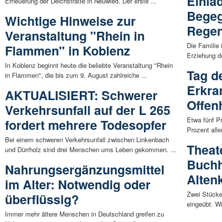
Einla
Erneuerung der Deichstraße in Neuwied. Der erste ...
Begeg
Wichtige Hinweise zur
Rege
Veranstaltung "Rhein in
Die Familie 
Flammen" in Koblenz
Erziehung de
In Koblenz beginnt heute die beliebte Veranstaltung "Rhein
Tag d
in Flammen", die bis zum 9. August zahlreiche ...
Erkra
AKTUALISIERT: Schwerer
Offen
Verkehrsunfall auf der L 265
Etwa fünf P
fordert mehrere Todesopfer
Prozent all
Bei einem schweren Verkehrsunfall zwischen Linkenbach
Theat
und Dürrholz sind drei Menschen ums Leben gekommen. ...
Buchh
Nahrungsergänzungsmittel
Alten
im Alter: Notwendig oder
Zwei Stücke
überflüssig?
eingeübt. W
Immer mehr ältere Menschen in Deutschland greifen zu