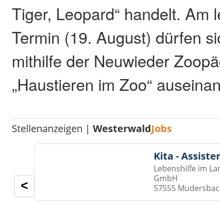
Tiger, Leopard“ handelt. Am 
Termin (19. August) dürfen si
mithilfe der Neuwieder Zoop
„Haustieren im Zoo“ auseina
Stellenanzeigen |
Westerwald
Jobs
Kita - Assist
Lebenshilfe im La
GmbH
<
57555 Mudersba