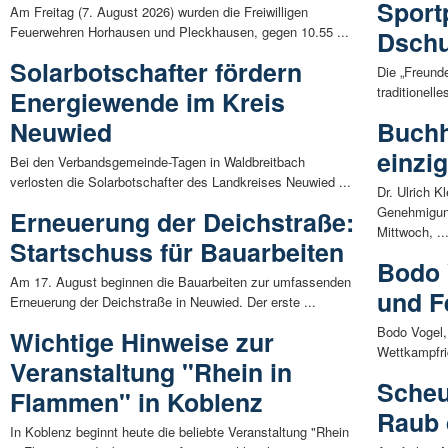
Sport
Am Freitag (7. August 2026) wurden die Freiwilligen
Feuerwehren Horhausen und Pleckhausen, gegen 10.55 ...
Dsch
Solarbotschafter fördern
Die „Freunde
traditionell
Energiewende im Kreis
Neuwied
Buchh
einzi
Bei den Verbandsgemeinde-Tagen in Waldbreitbach
verlosten die Solarbotschafter des Landkreises Neuwied ...
Dr. Ulrich K
Genehmigun
Erneuerung der Deichstraße:
Mittwoch, ..
Startschuss für Bauarbeiten
Bodo 
Am 17. August beginnen die Bauarbeiten zur umfassenden
und F
Erneuerung der Deichstraße in Neuwied. Der erste ...
Bodo Vogel,
Wichtige Hinweise zur
Wettkampfric
Veranstaltung "Rhein in
Scheu
Flammen" in Koblenz
Raub 
In Koblenz beginnt heute die beliebte Veranstaltung "Rhein