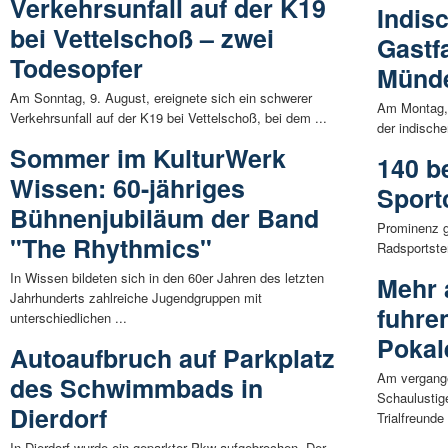
Verkehrsunfall auf der K19
Indis
bei Vettelschoß – zwei
Gastf
Todesopfer
Münd
Am Sonntag, 9. August, ereignete sich ein schwerer
Am Montag, 
Verkehrsunfall auf der K19 bei Vettelschoß, bei dem ...
der indisch
Sommer im KulturWerk
140 b
Wissen: 60-jähriges
Spor
Bühnenjubiläum der Band
Prominenz ga
"The Rhythmics"
Radsportster
In Wissen bildeten sich in den 60er Jahren des letzten
Mehr 
Jahrhunderts zahlreiche Jugendgruppen mit
fuhre
unterschiedlichen ...
Pokal
Autoaufbruch auf Parkplatz
Am vergang
des Schwimmbads in
Schaulustig
Dierdorf
Trialfreunde 
In Dierdorf wurde ein geparkter Pkw aufgebrochen. Der