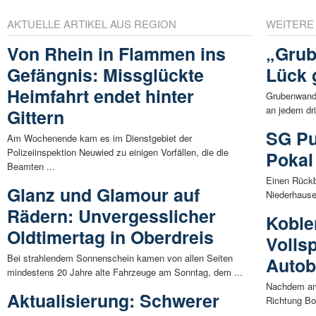
AKTUELLE ARTIKEL AUS REGION
WEITERE
Von Rhein in Flammen ins
„Grub
Gefängnis: Missglückte
Lück 
Heimfahrt endet hinter
Grubenwande
an jedem dr
Gittern
SG Pu
Am Wochenende kam es im Dienstgebiet der
Polizeiinspektion Neuwied zu einigen Vorfällen, die die
Pokal
Beamten ...
Einen Rückb
Glanz und Glamour auf
Niederhausen
Rädern: Unvergesslicher
Koble
Oldtimertag in Oberdreis
Volls
Bei strahlendem Sonnenschein kamen von allen Seiten
Auto
mindestens 20 Jahre alte Fahrzeuge am Sonntag, dem ...
Nachdem am 
Aktualisierung: Schwerer
Richtung Bon