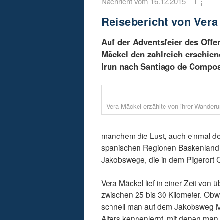
Nachricht vom 16.12.2015
Reisebericht von Ver
Auf der Adventsfeier des Offen
Mäckel den zahlreich erschie
Irun nach Santiago de Compos
Vera Mäckel erzählte von ihrer Wanderun
manchem die Lust, auch einmal de
spanischen Regionen Baskenland, K
Jakobswege, die in dem Pilgerort
Vera Mäckel lief in einer Zeit von 
zwischen 25 bis 30 Kilometer. Obwo
schnell man auf dem Jakobsweg 
Alters kennenlernt, mit denen man