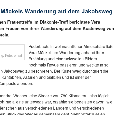
a Mäckels Wanderung auf dem Jakobsweg
en Frauentreffs im Diakonie-Treff berichtete Vera
nen Frauen von ihrer Wanderung auf dem Küstenweg von
tela.
Puderbach. In weihnachtlicher Atmosphäre ließ
Vera Mäckel ihre Wanderung anhand ihrer
g. Foto: privat
Erzählung und eindrucksvollen Bildern
nochmals Revue passieren und weckte in so
n Jakobsweg zu beschreiten. Der Küstenweg durchquert die
antabrien, Asturien und Galicien und ist einer der
 Compostela enden.
über drei Wochen eine Strecke von 780 Kilometern, also täglich
hl sie alleine unterwegs war, erzählte sie begeistert davon, wie
Menschen aus verschiedenen Ländern und verschiedenen
 ein Stück des Weges gemeinsam geht. Sehr hilfreich seien