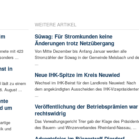
WEITERE ARTIKEL
eim
Süwag: Für Stromkunden keine
Änderungen trotz Netzübergang
hnete mit 423
Von Mitte Dezember bis Anfang Januar werden alle
sonders ...
Stromzähler der Süwag in der Gemeinde Melsbach und d
...
st in
Neue IHK-Spitze im Kreis Neuwied
Wechsel im IHK-Beirat für den Landkreis Neuwied: Nach
 lädt zu einem
dem angekündigten Ausscheiden des IHK-Vizepräsidente
. August ...
...
ente
Veröffentlichung der Betriebsprämien war
nd um
rechtswidrig
Das Verwaltungsgericht Trier gab der Klage des Präsident
artige
des Bauern- und Winzerverbandes Rheinland-Nassau, ...
ik und
Adventsfeier im Bürgertreff Dierdorf