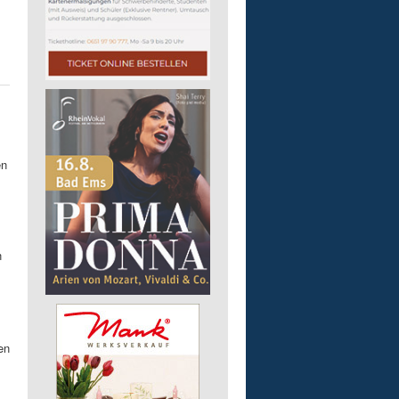
en
n
en