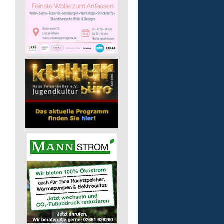
Kita - Assistenz (m/w/d)
Lebenshilfe im Landkreis Altenk
GmbH
57555 Mudersbach