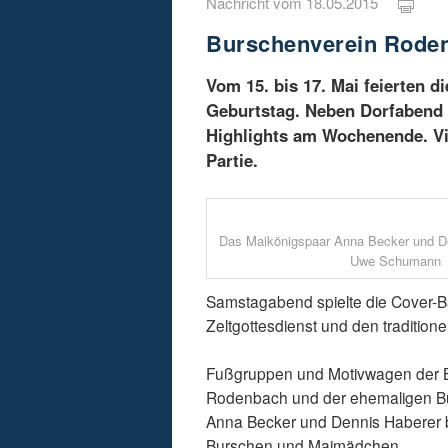
Nachricht vom 18.05.2015
Burschenverein Rodenb
Vom 15. bis 17. Mai feierten 
Geburtstag. Neben Dorfabend
Highlights am Wochenende. Vi
Partie.
Das Maikönigspaar Anna Becker und De
Uwe Schumann
Samstagabend spielte die Cover-B
Zeltgottesdienst und den tradition
Fußgruppen und Motivwagen der B
Rodenbach und der ehemaligen Bu
Anna Becker und Dennis Haberer b
Burschen und Maimädchen.