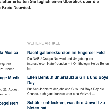
etter erhalten Sie täglich einen Überblick über die
m Kreis Neuwied.
WEITERE ARTIKEL
la Musica
Nachtigallenexkursion im Engerser Feld
Die NABU-Gruppe Neuwied und Umgebung bot
interessierten Naturfreunden mit Ornithologin Heide Bollen
effpunkt
im ...
st. Neben ...
Ellen Demuth unterstützte Girls und Boys
Tage Musik
Day
Für Schüler bietet der jährliche Girls und Boys Day die
d 22. August
Chance, sich ganz konkret über eine Vielzahl ...
enbach ...
Schüler entdeckten, was ihre Umwelt zu
begeistert
bieten hat