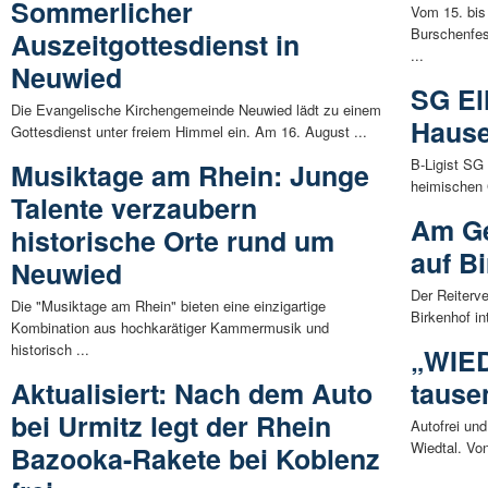
Sommerlicher
Vom 15. bis 
Burschenfes
Auszeitgottesdienst in
...
Neuwied
SG Ell
Die Evangelische Kirchengemeinde Neuwied lädt zu einem
Hause
Gottesdienst unter freiem Himmel ein. Am 16. August ...
B-Ligist SG 
Musiktage am Rhein: Junge
heimischen 
Talente verzaubern
Am Ge
historische Orte rund um
auf B
Neuwied
Der Reiterv
Die "Musiktage am Rhein" bieten eine einzigartige
Birkenhof in
Kombination aus hochkarätiger Kammermusik und
historisch ...
„WIED
Aktualisiert: Nach dem Auto
tause
bei Urmitz legt der Rhein
Autofrei und
Wiedtal. Von
Bazooka-Rakete bei Koblenz