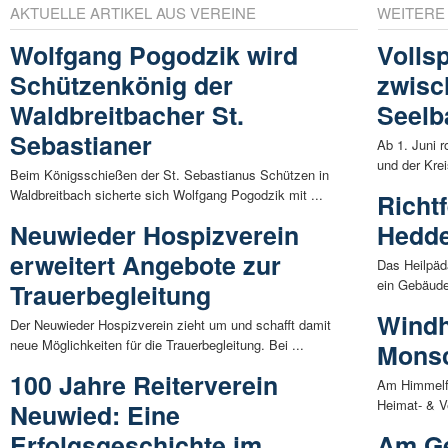
AKTUELLE ARTIKEL AUS VEREINE
WEITERE
Wolfgang Pogodzik wird
Volls
Schützenkönig der
zwisc
Waldbreitbacher St.
Seelb
Sebastianer
Ab 1. Juni 
und der Krei
Beim Königsschießen der St. Sebastianus Schützen in
Waldbreitbach sicherte sich Wolfgang Pogodzik mit ...
Richt
Neuwieder Hospizverein
Hedde
erweitert Angebote zur
Das Heilpäd
ein Gebäude 
Trauerbegleitung
Windh
Der Neuwieder Hospizverein zieht um und schafft damit
neue Möglichkeiten für die Trauerbegleitung. Bei ...
Mons
100 Jahre Reiterverein
Am Himmelfa
Heimat- & V
Neuwied: Eine
Erfolgsgeschichte im
Am Ge