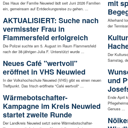
mit s
Das Haus der Familie Neuwied lädt seit Juni 2026 Familien
ein, gemeinsam auf Entdeckungsreise zu gehen. ...
Bege
AKTUALISIERT: Suche nach
Allerhand l
der Tennisa
vermisster Frau in
Flammersfeld erfolgreich
Kultu
Hache
Die Polizei suchte am 5. August im Raum Flammersfeld
nach der 38-jährigen Julia F. Unterstützt wurde ...
Der Kulturso
Samstag, den
Neues Café "wertvoll"
eröffnet in VHS Neuwied
Wunsc
und P
In der Volkshochschule Neuwied (VHS) gibt es einen neuen
Treffpunkt. Das frisch eröffnete "Café wertvoll" ...
Josef
Wärmebotschafter-
Ende April 
Pflegeheims
Kampagne im Kreis Neuwied
Genuss ...
startet zweite Runde
Nölke
Der Landkreis Neuwied setzt seine Wärmebotschafter-