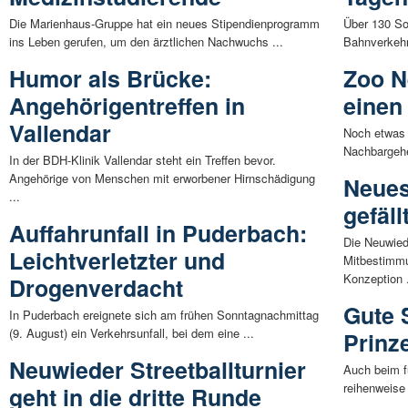
Die Marienhaus-Gruppe hat ein neues Stipendienprogramm
Über 130 So
ins Leben gerufen, um den ärztlichen Nachwuchs ...
Bahnverkehr
Humor als Brücke:
Zoo N
Angehörigentreffen in
einen
Vallendar
Noch etwas 
Nachbargehe
In der BDH-Klinik Vallendar steht ein Treffen bevor.
Angehörige von Menschen mit erworbener Hirnschädigung
Neues
...
gefäll
Auffahrunfall in Puderbach:
Die Neuwied
Leichtverletzter und
Mitbestimmu
Konzeption .
Drogenverdacht
Gute 
In Puderbach ereignete sich am frühen Sonntagnachmittag
(9. August) ein Verkehrsunfall, bei dem eine ...
Prinz
Neuwieder Streetballturnier
Auch beim f
reihenweise 
geht in die dritte Runde