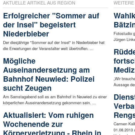
AKTUELLE ARTIKEL AUS REGION
WEITERE
Erfolgreicher "Sommer auf
Wahlk
der Insel" begeistert
Bätzi
Niederbieber
Fotostudio 
Jürgen Link
Der diesjährige "Sommer auf der Insel" in Niederbieber hat
die Erwartungen der Veranstalter weit übertroffen. ...
Rüdde
Mögliche
fortsc
Auseinandersetzung am
Mediz
Bahnhof Neuwied: Polizei
„Wir brauche
Aussage des
sucht Zeugen
Diens
Am Samstagabend soll es am Bahnhof in Neuwied zu einer
körperlichen Auseinandersetzung gekommen sein. ...
Verba
Aktualisiert: Vom ruhigen
Rengs
Wochenende zur
Carmen Kal
01.08.2013 a
Körperverletzung - Rhein in