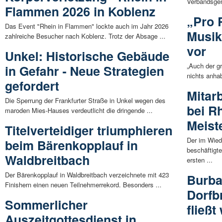
Verbandsgem
Flammen 2026 in Koblenz
„Pro R
Das Event "Rhein in Flammen" lockte auch im Jahr 2026
Musik
zahlreiche Besucher nach Koblenz. Trotz der Absage ...
vor
Unkel: Historische Gebäude
„Auch der g
in Gefahr - Neue Strategien
nichts anha
gefordert
Mitar
Die Sperrung der Frankfurter Straße in Unkel wegen des
bei R
maroden Mies-Hauses verdeutlicht die dringende ...
Meist
Titelverteidiger triumphieren
Der im Wied
beim Bärenkopplauf in
beschäftigt
Waldbreitbach
ersten ...
Der Bärenkopplauf in Waldbreitbach verzeichnete mit 423
Burba
Finishern einen neuen Teilnehmerrekord. Besonders ...
Dorfb
Sommerlicher
fließt
Auszeitgottesdienst in