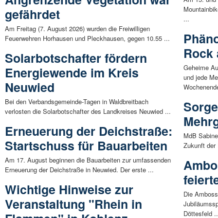
Mountainbik
gefährdet
...
Am Freitag (7. August 2026) wurden die Freiwilligen
Phäno
Feuerwehren Horhausen und Pleckhausen, gegen 10.55 ...
Rock 
Solarbotschafter fördern
Geheime Auf
Energiewende im Kreis
und jede M
Neuwied
Wochenende
Bei den Verbandsgemeinde-Tagen in Waldbreitbach
Sorge
verlosten die Solarbotschafter des Landkreises Neuwied ...
Mehrg
Erneuerung der Deichstraße:
MdB Sabine 
Startschuss für Bauarbeiten
Zukunft der
Am 17. August beginnen die Bauarbeiten zur umfassenden
Ambos
Erneuerung der Deichstraße in Neuwied. Der erste ...
feier
Wichtige Hinweise zur
Die Amboss-
Veranstaltung "Rhein in
Jubiläumssp
Döttesfeld ..