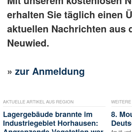
Mit unserem kostenlosen N
erhalten Sie täglich einen 
aktuellen Nachrichten aus 
Neuwied.
»
zur Anmeldung
AKTUELLE ARTIKEL AUS REGION
WEITERE
Lagergebäude brannte im
8. Mo
Industriegebiet Horhausen:
Deuts
Angrenzende Vegetation war
Am 15. und 1