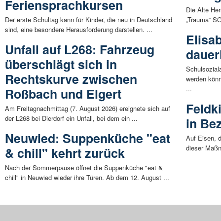
Feriensprachkursen
Die Alte Her
Der erste Schultag kann für Kinder, die neu in Deutschland
„Trauma“ SG
sind, eine besondere Herausforderung darstellen. ...
Elisa
Unfall auf L268: Fahrzeug
dauer
überschlägt sich in
Schulsozial
Rechtskurve zwischen
werden könn
...
Roßbach und Elgert
Feldk
Am Freitagnachmittag (7. August 2026) ereignete sich auf
der L268 bei Dierdorf ein Unfall, bei dem ein ...
in Be
Neuwied: Suppenküche "eat
Auf Eisen, 
dieser Maßna
& chill" kehrt zurück
Nach der Sommerpause öffnet die Suppenküche "eat &
chill" in Neuwied wieder ihre Türen. Ab dem 12. August ...