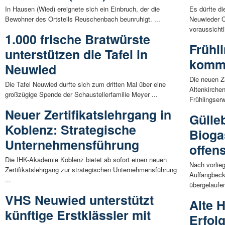
In Hausen (Wied) ereignete sich ein Einbruch, der die
Es dürfte di
Bewohner des Ortsteils Reuschenbach beunruhigt. ...
Neuwieder C
voraussichtli
1.000 frische Bratwürste
Frühl
unterstützen die Tafel in
kommt
Neuwied
Die neuen Z
Die Tafel Neuwied durfte sich zum dritten Mal über eine
Altenkirche
großzügige Spende der Schaustellerfamilie Meyer ...
Frühlingser
Neuer Zertifikatslehrgang in
Gülle
Koblenz: Strategische
Biogas
Unternehmensführung
offens
Die IHK-Akademie Koblenz bietet ab sofort einen neuen
Nach vorlie
Zertifikatslehrgang zur strategischen Unternehmensführung
Auffangbeck
...
übergelaufen
VHS Neuwied unterstützt
Alte 
künftige Erstklässler mit
Erfol