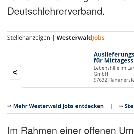
Deutschlehrerverband.
Stellenanzeigen |
Westerwald
Jobs
Auslieferungs
für Mittages
Lebenshilfe im La
<
GmbH
57632 Flammersf
⇒
Mehr Westerwald Jobs entdecken
| ⇒
Ste
Im Rahmen einer offenen Umf