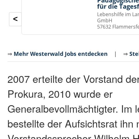
Pädagogische
für die Tages
Lebenshilfe im La
<
GmbH
57632 Flammersf
⇒
Mehr Westerwald Jobs entdecken
| ⇒
Ste
2007 erteilte der Vorstand d
Prokura, 2010 wurde er
Generalbevollmächtigter. Im l
bestellte der Aufsichtsrat ihn
Vorstandssprecher Wilhelm H