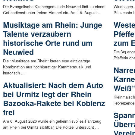
Die Evangelische Kirchengemeinde Neuwied lädt zu einem
Windhagen. 
Gottesdienst unter freiem Himmel ein. Am 16. August ...
Prinzessin I
Musiktage am Rhein: Junge
Weste
Talente verzaubern
Pfeff
historische Orte rund um
zum E
Neuwied
Dreißig eng
Pfefferkuch
Die "Musiktage am Rhein" bieten eine einzigartige
Kombination aus hochkarätiger Kammermusik und
Narre
historisch ...
Karne
Aktualisiert: Nach dem Auto
Weiß“
bei Urmitz legt der Rhein
Kleinmaisch
Bazooka-Rakete bei Koblenz
liebreizende
frei
Span
Am 6. August 2026 wurde ein geheimnisvolles Fahrzeug
Überr
am Rhein bei Urmitz sichtbar. Die Polizei untersucht ...
Verei