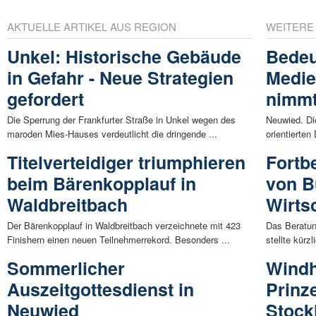
AKTUELLE ARTIKEL AUS REGION
WEITERE
Unkel: Historische Gebäude
Bedeu
in Gefahr - Neue Strategien
Medie
gefordert
nimmt
Die Sperrung der Frankfurter Straße in Unkel wegen des
Neuwied. Di
maroden Mies-Hauses verdeutlicht die dringende ...
orientierten
Titelverteidiger triumphieren
Fortb
beim Bärenkopplauf in
von B
Waldbreitbach
Wirts
Der Bärenkopplauf in Waldbreitbach verzeichnete mit 423
Das Beratu
Finishern einen neuen Teilnehmerrekord. Besonders ...
stellte kürz
Sommerlicher
Wind
Auszeitgottesdienst in
Prinz
Neuwied
Stock