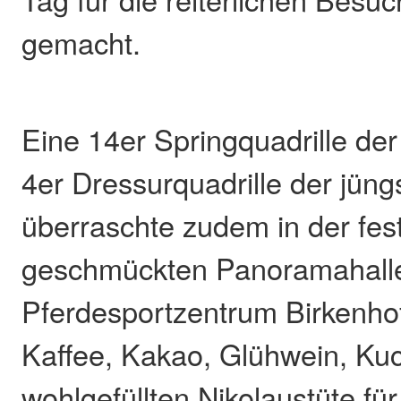
gemacht.
Eine 14er Springquadrille de
4er Dressurquadrille der jüng
überraschte zudem in der fest
geschmückten Panoramahall
Pferdesportzentrum Birkenhof
Kaffee, Kakao, Glühwein, Ku
wohlgefüllten Nikolaustüte fü