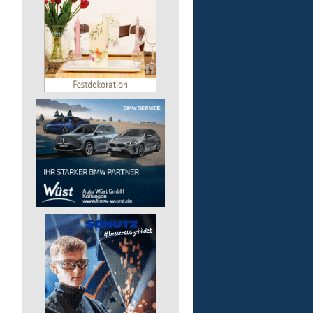
Finanz- und Lohnbuchha
(m/w/d)