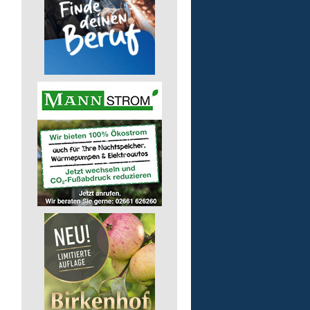
Pusch AG
56242 Marienrachdorf