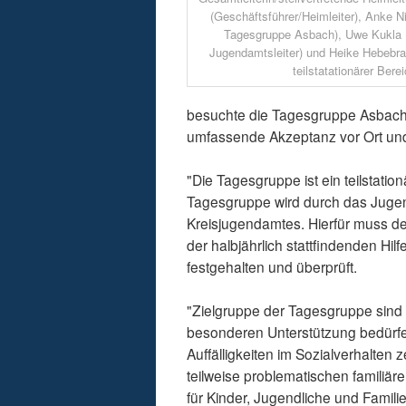
(Geschäftsführer/Heimleiter), Anke Ni
Tagesgruppe Asbach), Uwe Kukla (s
Jugendamtsleiter) und Heike Hebebran
teilstatationärer Berei
besuchte die Tagesgruppe Asbach.
umfassende Akzeptanz vor Ort und
"Die Tagesgruppe ist ein teilstati
Tagesgruppe wird durch das Jugenda
Kreisjugendamtes. Hierfür muss de
der halbjährlich stattfindenden H
festgehalten und überprüft.
"Zielgruppe der Tagesgruppe sind 
besonderen Unterstützung bedürfe
Auffälligkeiten im Sozialverhalten 
teilweise problematischen familiär
für Kinder, Jugendliche und Famili