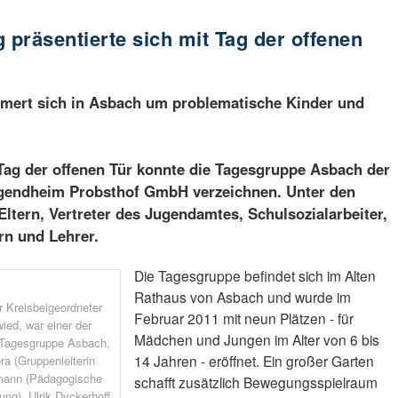
 präsentierte sich mit Tag der offenen
mert sich in Asbach um problematische Kinder und
Tag der offenen Tür konnte die Tagesgruppe Asbach der
ugendheim Probsthof GmbH verzeichnen. Unter den
ltern, Vertreter des Jugendamtes, Schulsozialarbeiter,
n und Lehrer.
Die Tagesgruppe befindet sich im Alten
Rathaus von Asbach und wurde im
r Kreisbeigeordneter
Februar 2011 mit neun Plätzen - für
ed, war einer der
Mädchen und Jungen im Alter von 6 bis
 Tagesgruppe Asbach,
14 Jahren - eröffnet. Ein großer Garten
ora (Gruppenleiterin
mann (Pädagogische
schafft zusätzlich Bewegungsspielraum
ung), Ulrik Dyckerhoff