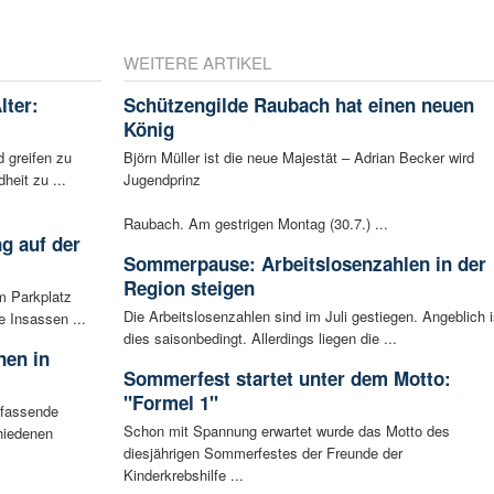
WEITERE ARTIKEL
lter:
Schützengilde Raubach hat einen neuen
König
 greifen zu
Björn Müller ist die neue Majestät – Adrian Becker wird
eit zu ...
Jugendprinz
Raubach. Am gestrigen Montag (30.7.) ...
g auf der
Sommerpause: Arbeitslosenzahlen in der
Region steigen
m Parkplatz
Die Arbeitslosenzahlen sind im Juli gestiegen. Angeblich i
 Insassen ...
dies saisonbedingt. Allerdings liegen die ...
nen in
Sommerfest startet unter dem Motto:
"Formel 1"
mfassende
Schon mit Spannung erwartet wurde das Motto des
hiedenen
diesjährigen Sommerfestes der Freunde der
Kinderkrebshilfe ...