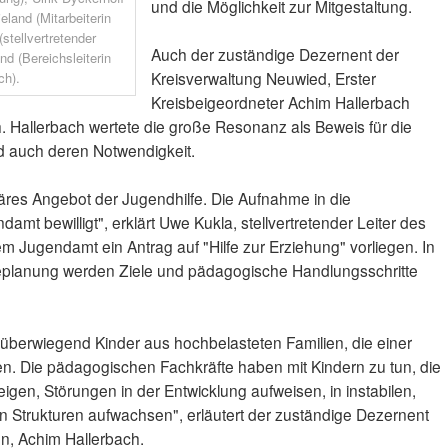
und die Möglichkeit zur Mitgestaltung.
eland (Mitarbeiterin
tellvertretender
Auch der zuständige Dezernent der
d (Bereichsleiterin
Kreisverwaltung Neuwied, Erster
ch).
Kreisbeigeordneter Achim Hallerbach
 Hallerbach wertete die große Resonanz als Beweis für die
 auch deren Notwendigkeit.
onäres Angebot der Jugendhilfe. Die Aufnahme in die
mt bewilligt", erklärt Uwe Kukla, stellvertretender Leiter des
m Jugendamt ein Antrag auf "Hilfe zur Erziehung" vorliegen. In
ilfeplanung werden Ziele und pädagogische Handlungsschritte
überwiegend Kinder aus hochbelasteten Familien, die einer
n. Die pädagogischen Fachkräfte haben mit Kindern zu tun, die
zeigen, Störungen in der Entwicklung aufweisen, in instabilen,
en Strukturen aufwachsen", erläutert der zuständige Dezernent
en, Achim Hallerbach.