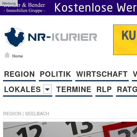
Werbung
Home
REGION
POLITIK
WIRTSCHAFT
LOKALES
TERMINE
RLP
RAT
REGION
|
SEELBACH