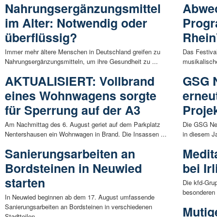
Nahrungsergänzungsmittel
Abwec
im Alter: Notwendig oder
Progr
überflüssig?
Rhein
Immer mehr ältere Menschen in Deutschland greifen zu
Das Festiva
Nahrungsergänzungsmitteln, um ihre Gesundheit zu ...
musikalische
AKTUALISIERT: Vollbrand
GSG N
eines Wohnwagens sorgte
erneu
für Sperrung auf der A3
Proje
Am Nachmittag des 6. August geriet auf dem Parkplatz
Die GSG Neuw
Nentershausen ein Wohnwagen in Brand. Die Insassen ...
in diesem Ja
Sanierungsarbeiten an
Medit
Bordsteinen in Neuwied
bei Ir
starten
Die kfd-Grup
besonderen 
In Neuwied beginnen ab dem 17. August umfassende
Sanierungsarbeiten an Bordsteinen in verschiedenen
Mutig
Stadtteilen. ...