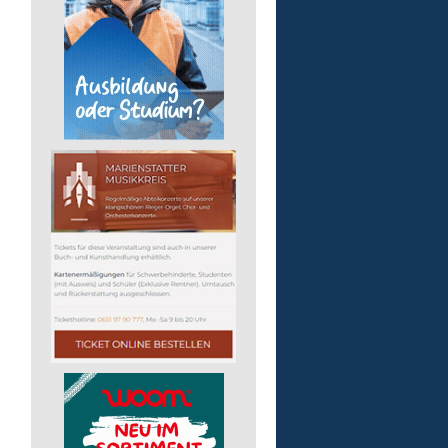
Bildungsbegleitung (m/
Lebenshilfe im Landkreis Altenk
GmbH
57610 Altenkirchen (Westerwald