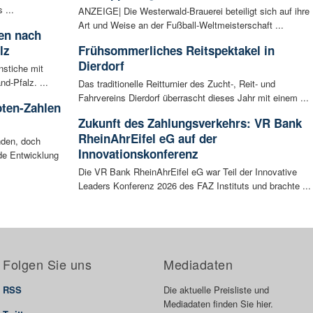
 ...
ANZEIGE| Die Westerwald-Brauerei beteiligt sich auf ihre
Art und Weise an der Fußball-Weltmeisterschaft ...
ten nach
lz
Frühsommerliches Reitspektakel in
Dierdorf
nstiche mit
d-Pfalz. ...
Das traditionelle Reitturnier des Zucht-, Reit- und
Fahrvereins Dierdorf überrascht dieses Jahr mit einem ...
oten-Zahlen
Zukunft des Zahlungsverkehrs: VR Bank
RheinAhrEifel eG auf der
nden, doch
Innovationskonferenz
nde Entwicklung
Die VR Bank RheinAhrEifel eG war Teil der Innovative
Leaders Konferenz 2026 des FAZ Instituts und brachte ...
Folgen Sie uns
Mediadaten
RSS
Die aktuelle Preisliste und
Mediadaten finden Sie hier.