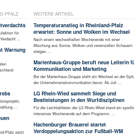
D-PFALZ
WEITERE ARTIKEL
tverdachts
Temperaturanstieg in Rheinland-Pfalz
erwartet: Sonne und Wolken im Wechsel
faktion für
Verdacht ...
Nach einem wechselhaften Wochenende mit einer
Mischung aus Sonne, Wolken und vereinzelten Schauern
ist Warnung
steigen ...
Marienhaus-Gruppe beruft neue Leiterin f
afen
Kommunikation und Marketing
tschland
Bei der Marienhaus-Gruppe steht ein Wechsel an der Spit
der Unternehmenskommunikation bevor. Ab Juli ...
rebs
LG Rhein-Wied sammelt Siege und
Bestleistungen in den Wurfdisziplinen
ionsprojekt,
ahlung ...
Für die Leichtathleten der LG Rhein-Wied stand ein sportli
intensives Wochenende auf dem Programm. ...
euen
Hachenburger Brauerei startet
Verdoppelungsaktion zur Fußball-WM
nd-Pfalz setzt