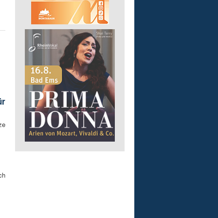
ür
ze
ch