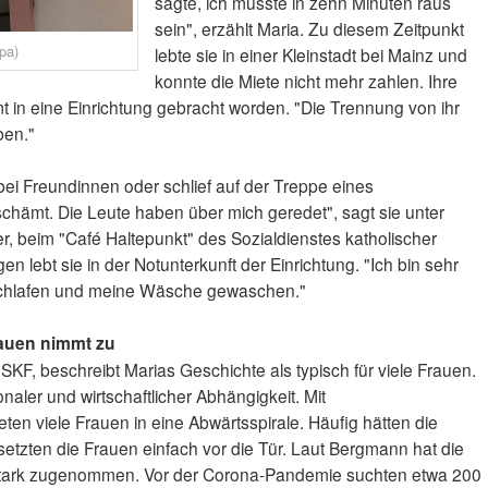
sagte, ich müsste in zehn Minuten raus
sein", erzählt Maria. Zu diesem Zeitpunkt
dpa)
lebte sie in einer Kleinstadt bei Mainz und
konnte die Miete nicht mehr zahlen. Ihre
 in eine Einrichtung gebracht worden. "Die Trennung von ihr
ben."
bei Freundinnen oder schlief auf der Treppe eines
hämt. Die Leute haben über mich geredet", sagt sie unter
ier, beim "Café Haltepunkt" des Sozialdienstes katholischer
en lebt sie in der Notunterkunft der Einrichtung. "Ich bin sehr
eschlafen und meine Wäsche gewaschen."
auen nimmt zu
KF, beschreibt Marias Geschichte als typisch für viele Frauen.
onaler und wirtschaftlicher Abhängigkeit. Mit
ten viele Frauen in eine Abwärtsspirale. Häufig hätten die
etzten die Frauen einfach vor die Tür. Laut Bergmann hat die
stark zugenommen. Vor der Corona-Pandemie suchten etwa 200