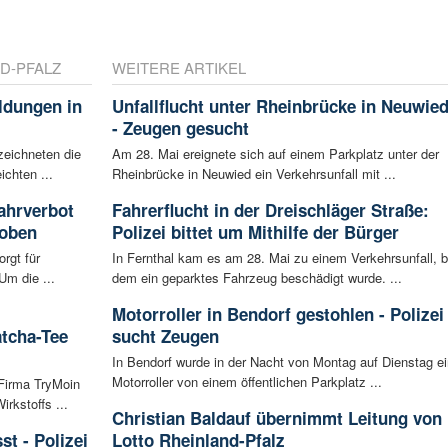
D-PFALZ
WEITERE ARTIKEL
ldungen in
Unfallflucht unter Rheinbrücke in Neuwie
- Zeugen gesucht
zeichneten die
Am 28. Mai ereignete sich auf einem Parkplatz unter der
ichten ...
Rheinbrücke in Neuwied ein Verkehrsunfall mit ...
ahrverbot
Fahrerflucht in der Dreischläger Straße:
hoben
Polizei bittet um Mithilfe der Bürger
rgt für
In Fernthal kam es am 28. Mai zu einem Verkehrsunfall, b
Um die ...
dem ein geparktes Fahrzeug beschädigt wurde. ...
Motorroller in Bendorf gestohlen - Polizei
atcha-Tee
sucht Zeugen
In Bendorf wurde in der Nacht von Montag auf Dienstag ei
Motorroller von einem öffentlichen Parkplatz ...
 Firma TryMoin
kstoffs ...
Christian Baldauf übernimmt Leitung von
t - Polizei
Lotto Rheinland-Pfalz