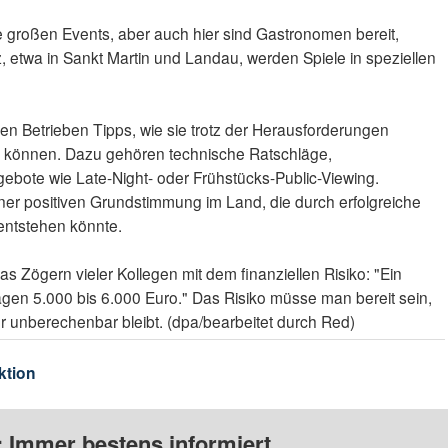
e großen Events, aber auch hier sind Gastronomen bereit,
alz, etwa in Sankt Martin und Landau, werden Spiele in speziellen
n Betrieben Tipps, wie sie trotz der Herausforderungen
en können. Dazu gehören technische Ratschläge,
bote wie Late-Night- oder Frühstücks-Public-Viewing.
er positiven Grundstimmung im Land, die durch erfolgreiche
entstehen könnte.
as Zögern vieler Kollegen mit dem finanziellen Risiko: "Ein
lagen 5.000 bis 6.000 Euro." Das Risiko müsse man bereit sein,
 unberechenbar bleibt. (dpa/bearbeitet durch Red)
ktion
: Immer bestens informiert