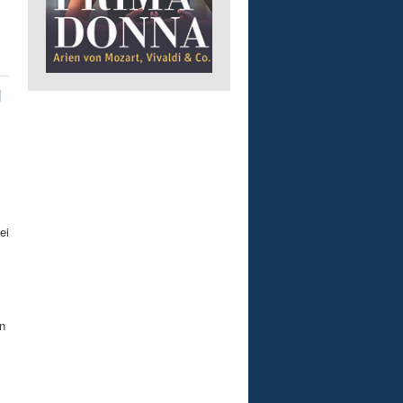
d
ei
n