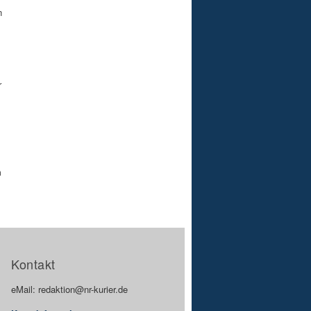
n
r
m
Kontakt
eMail: redaktion@nr-kurier.de