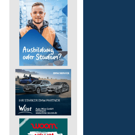
Kita - Assistenz (m/w/d)
Lebenshilfe im Landkreis Altenk
GmbH
51598 Friesenhagen