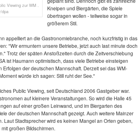
geplant sind. Dennoch gibt es zahlreiche
lic Viewing zur WM .
Kneipen und Biergärten, die Spiele
r/dpa
übertragen wollen - teilweise sogar in
größerem Stil.
appelliert an die Gastronomiebranche, noch kurzfristig in das
en: "Wir ermuntern unsere Betriebe, jetzt auch last minute doch
ren." Trotz der späten Anstoßzeiten durch die Zeitverschiebung
A ist Haumann optimistisch, dass viele Betriebe einsteigen
n Erfolgen der deutschen Mannschaft. Derzeit sei das WM-
Moment würde ich sagen: Still ruht der See."
tliches Public Viewing, seit Deutschland 2006 Gastgeber war.
stronomen auf kleinere Veranstaltungen. So wird die Halle 45
ungen auf einer großen Leinwand, und im Biergarten des
piele der deutschen Mannschaft gezeigt. Auch weitere Mainzer
. Laut Stadtsprecher wird es keinen Mangel an Orten geben,
 mit großen Bildschirmen.