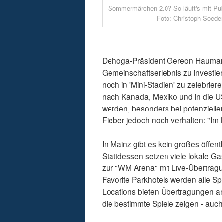
Sommermärchen 2.0? So läuft's mit Pub
Foto: Christoph Soede
Dehoga-Präsident Gereon Haumann 
Gemeinschaftserlebnis zu investier
noch in 'Mini-Stadien' zu zelebrie
nach Kanada, Mexiko und in die US
werden, besonders bei potenzielle
Fieber jedoch noch verhalten: "Im 
In Mainz gibt es kein großes öffen
Stattdessen setzen viele lokale Ga
zur "WM Arena" mit Live-Übertrag
Favorite Parkhotels werden alle S
Locations bieten Übertragungen an
die bestimmte Spiele zeigen - auch