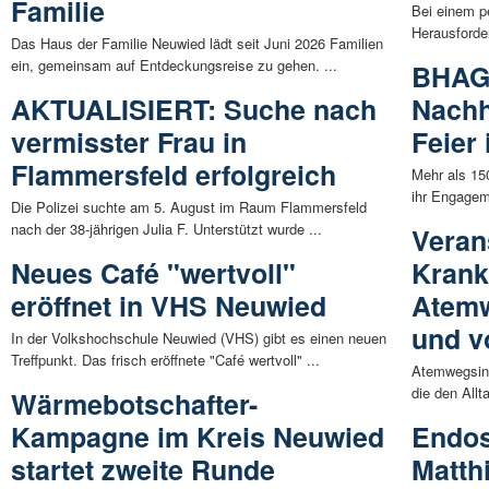
Familie
Bei einem p
Herausforde
Das Haus der Familie Neuwied lädt seit Juni 2026 Familien
ein, gemeinsam auf Entdeckungsreise zu gehen. ...
BHAG 
AKTUALISIERT: Suche nach
Nachh
vermisster Frau in
Feier
Flammersfeld erfolgreich
Mehr als 15
ihr Engagem
Die Polizei suchte am 5. August im Raum Flammersfeld
nach der 38-jährigen Julia F. Unterstützt wurde ...
Veran
Neues Café "wertvoll"
Krank
eröffnet in VHS Neuwied
Atemw
und v
In der Volkshochschule Neuwied (VHS) gibt es einen neuen
Treffpunkt. Das frisch eröffnete "Café wertvoll" ...
Atemwegsinf
die den Allt
Wärmebotschafter-
Kampagne im Kreis Neuwied
Endos
startet zweite Runde
Matth