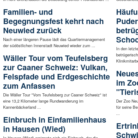
Familien- und
Häufu
Begegnungsfest kehrt nach
Puder
Neuwied zurück
betrü
Schoc
Nach einer längeren Pause lädt das Quartiermanagement
der südöstlichen Innenstadt Neuwied wieder zum ...
In den letz
betrügerisc
Wäller Tour vom Teufelsberg
Klinikmitarb
zur Caaner Schweiz: Vulkan,
Neue
Felspfade und Erdgeschichte
im Zo
zum Anfassen
"Tier
Die Wäller Tour "Vom Teufelsberg zur Caaner Schweiz" ist
eine 13,2 Kilometer lange Rundwanderung im
Der Zoo Neu
Kannenbäckerland ...
für seine B
...
Einbruch in Einfamilienhaus
Ertri
in Hausen (Wied)
Schwi
In Hausen (Wied) ereignete sich ein Einbruch, der die