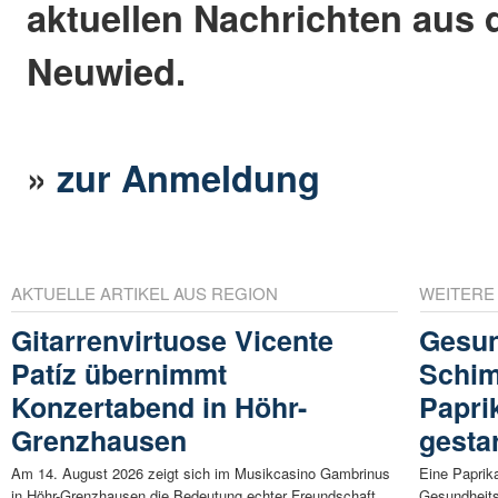
aktuellen Nachrichten aus 
Neuwied.
»
zur Anmeldung
AKTUELLE ARTIKEL AUS REGION
WEITERE
Gitarrenvirtuose Vicente
Gesun
Patíz übernimmt
Schim
Konzertabend in Höhr-
Papri
Grenzhausen
gestar
Am 14. August 2026 zeigt sich im Musikcasino Gambrinus
Eine Paprik
in Höhr-Grenzhausen die Bedeutung echter Freundschaft ...
Gesundheits