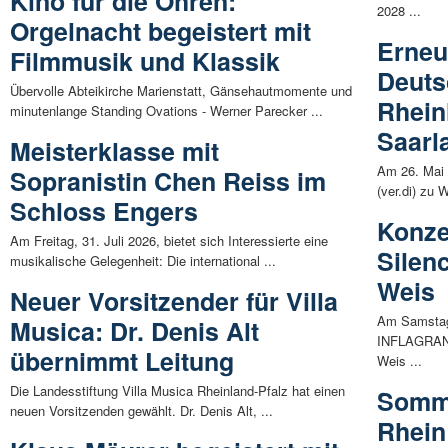
Kino für die Ohren:
2028 ...
Orgelnacht begeistert mit
Erneu
Filmmusik und Klassik
Deuts
Übervolle Abteikirche Marienstatt, Gänsehautmomente und
Rhein
minutenlange Standing Ovations - Werner Parecker ...
Saarl
Meisterklasse mit
Am 26. Mai 
Sopranistin Chen Reiss im
(ver.di) zu 
Schloss Engers
Konze
Am Freitag, 31. Juli 2026, bietet sich Interessierte eine
Silenc
musikalische Gelegenheit: Die international ...
Weis
Neuer Vorsitzender für Villa
Am Samstag,
Musica: Dr. Denis Alt
INFLAGRANTI
übernimmt Leitung
Weis ...
Die Landesstiftung Villa Musica Rheinland-Pfalz hat einen
Somme
neuen Vorsitzenden gewählt. Dr. Denis Alt, ...
Rhein