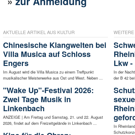
»
zur Anmeldung
AKTUELLE ARTIKEL AUS KULTUR
WEITERE
Chinesische Klangwelten bei
Schwe
Villa Musica auf Schloss
Rhein
Engers
Lkw -
Im August wird die Villa Musica zu einem Treffpunkt
In der Nach
musikalischer Meisterwerke aus Ost und West. Neben ...
der B 42 bei
"Wake Up"-Festival 2026:
Schut
Zwei Tage Musik in
sexue
Linkenbach
Rhein
gefor
ANZEIGE | Am Freitag und Samstag, 21. und 22. August
2026, findet auf dem Freizeitgelände in Linkenbach ...
In Rheinland
Schutzkonze