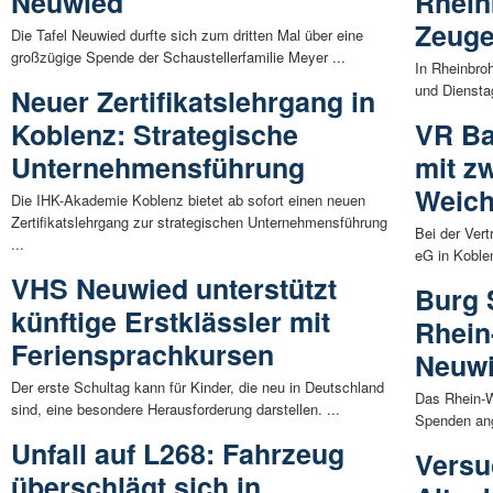
Neuwied
Rhein
Zeug
Die Tafel Neuwied durfte sich zum dritten Mal über eine
großzügige Spende der Schaustellerfamilie Meyer ...
In Rheinbro
und Diensta
Neuer Zertifikatslehrgang in
Koblenz: Strategische
VR Ba
Unternehmensführung
mit z
Weich
Die IHK-Akademie Koblenz bietet ab sofort einen neuen
Zertifikatslehrgang zur strategischen Unternehmensführung
Bei der Ver
...
eG in Koble
VHS Neuwied unterstützt
Burg 
künftige Erstklässler mit
Rhein
Feriensprachkursen
Neuw
Der erste Schultag kann für Kinder, die neu in Deutschland
Das Rhein-W
sind, eine besondere Herausforderung darstellen. ...
Spenden ang
Unfall auf L268: Fahrzeug
Versu
überschlägt sich in