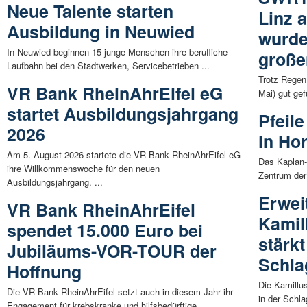
Neue Talente starten
Linz 
Ausbildung in Neuwied
wurde
In Neuwied beginnen 15 junge Menschen ihre berufliche
große
Laufbahn bei den Stadtwerken, Servicebetrieben ...
Trotz Regen
VR Bank RheinAhrEifel eG
Mai) gut gef
startet Ausbildungsjahrgang
Pfeile
2026
in Ho
Am 5. August 2026 startete die VR Bank RheinAhrEifel eG
Das Kaplan-
ihre Willkommenswoche für den neuen
Zentrum der
Ausbildungsjahrgang. ...
Erwei
VR Bank RheinAhrEifel
Kamil
spendet 15.000 Euro bei
stärkt
Jubiläums-VOR-TOUR der
Schla
Hoffnung
Die Kamillus
Die VR Bank RheinAhrEifel setzt auch in diesem Jahr ihr
in der Schla
Engagement für krebskranke und hilfsbedürftige ...