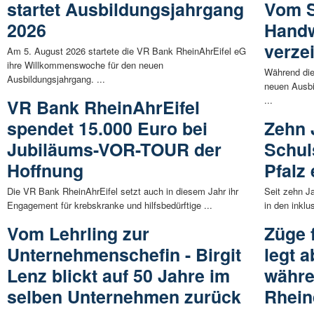
startet Ausbildungsjahrgang
Vom S
2026
Hand
verze
Am 5. August 2026 startete die VR Bank RheinAhrEifel eG
ihre Willkommenswoche für den neuen
Während di
Ausbildungsjahrgang. ...
neuen Ausbi
...
VR Bank RheinAhrEifel
spendet 15.000 Euro bei
Zehn 
Jubiläums-VOR-TOUR der
Schul
Hoffnung
Pfalz 
Die VR Bank RheinAhrEifel setzt auch in diesem Jahr ihr
Seit zehn J
Engagement für krebskranke und hilfsbedürftige ...
in den inklu
Vom Lehrling zur
Züge f
Unternehmenschefin - Birgit
legt 
Lenz blickt auf 50 Jahre im
währe
selben Unternehmen zurück
Rhein