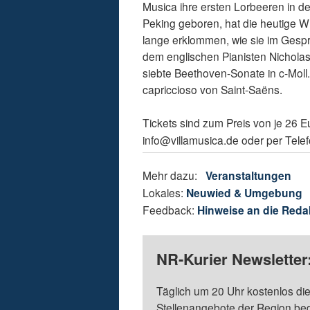
Musica ihre ersten Lorbeeren in d
Peking geboren, hat die heutige 
lange erklommen, wie sie im Gesprä
dem englischen Pianisten Nichola
siebte Beethoven-Sonate in c-Moll.
capriccioso von Saint-Saëns.
Tickets sind zum Preis von je 26 E
info@villamusica.de oder per Tele
Mehr dazu:
Veranstaltungen
Lokales:
Neuwied & Umgebung
Feedback:
Hinweise an die Reda
NR-Kurier Newsletter
Täglich um 20 Uhr kostenlos die
Stellenangebote der Region be