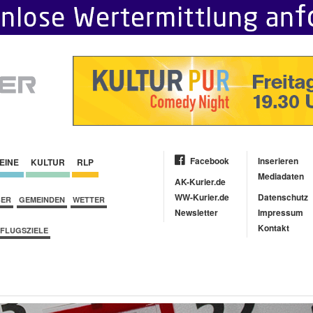
Facebook
Inserieren
EINE
KULTUR
RLP
Mediadaten
AK-Kurier.de
WW-Kurier.de
Datenschutz
BER
GEMEINDEN
WETTER
Newsletter
Impressum
Kontakt
FLUGSZIELE