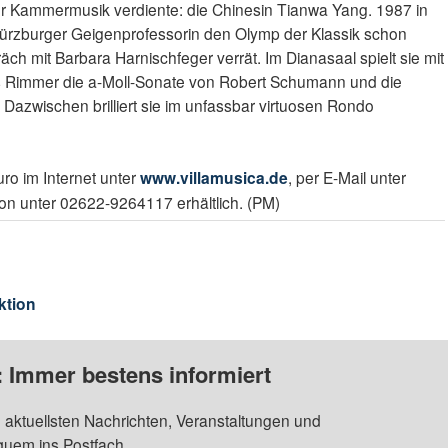
er Kammermusik verdiente: die Chinesin Tianwa Yang. 1987 in
Würzburger Geigenprofessorin den Olymp der Klassik schon
ch mit Barbara Harnischfeger verrät. Im Dianasaal spielt sie mit
s Rimmer die a-Moll-Sonate von Robert Schumann und die
 Dazwischen brilliert sie im unfassbar virtuosen Rondo
uro im Internet unter
www.villamusica.de
, per E-Mail unter
fon unter 02622-9264117 erhältlich. (PM)
ktion
: Immer bestens informiert
 aktuellsten Nachrichten, Veranstaltungen und
quem ins Postfach.