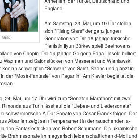
Armenien, der Türkei, Deutschland und
England.
Am Samstag, 23. Mai, um 19 Uhr stellen
sich "Rising Stars" der ganz jungen
 Grilc)
Generation vor: Die 16-jährige türkische
Pianistin Ilyun Bürkev spielt Beethovens
llade von Chopin. Die 14-jährige Geigerin Edna Unseld brilliert
anz Waxman und Salonstücken von Massenet und Wieniawski.
 Melkonian schwelgt im "Schwan" von Saint–Saëns und glänzt in
in der "Mosè-Fantasie" von Paganini. Am Klavier begleitet die
rosian.
g, 24. Mai, um 17 Uhr wird zum "Sonaten-Marathon" mit zwei
a Rimonda aus Turin lässt auf die "Liebes- und Liedersonate"
e schwärmerische A-Dur-Sonate von César Franck folgen. Der
to aus Albanien zeigt sein Temperament in der rauschenden a-
 in den Fantasiestücken von Robert Schumann. Die ukrainische
dritte Brahmssonate im magyarisch leidenschaftlichen d-Moll und