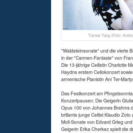
Tianwa Yang (Foto: Andrej
"Waldsteinsonate" und die vierte Ba
in der "Carmen-Fantasie" von Fr
Die 13-jährige Cellistin Charlotte
Haydns erstem Cellokonzert sowie 
armenische Pianistin Ani Ter-Marty
Das Festkonzert am Pfingstsonnta
Konzertpausen: Die Geigerin Giuli
Opus 100 von Johannes Brahms di
brillante junge Cellist Klaudio Zo
Moll-Sonate von Edvard Grieg und
Geigerin Erika Cherkez spielt die 