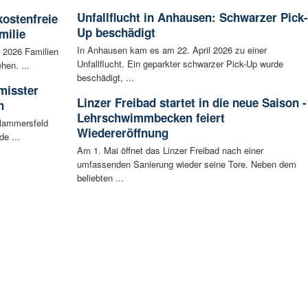
Unfallflucht in Anhausen: Schwarzer Pick-
kostenfreie
Up beschädigt
milie
In Anhausen kam es am 22. April 2026 zu einer
i 2026 Familien
Unfallflucht. Ein geparkter schwarzer Pick-Up wurde
hen. ...
beschädigt, ...
misster
Linzer Freibad startet in die neue Saison -
h
Lehrschwimmbecken feiert
Flammersfeld
Wiedereröffnung
de ...
Am 1. Mai öffnet das Linzer Freibad nach einer
umfassenden Sanierung wieder seine Tore. Neben dem
beliebten ...