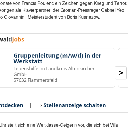
nsonate von Francis Poulenc ein Zeichen gegen Krieg und Terror.
kongeniale Klavierpartner: der Grotrian-Preisträger Gabriel Yeo
 Giovannini, Meisterstudent von Boris Kusnezow.
wald
Jobs
Gruppenleitung (m/w/d) in der
Werkstatt
Lebenshilfe im Landkreis Altenkirchen
>
GmbH
57632 Flammersfeld
entdecken
| ⇒
Stellenanzeige schalten
r stellt sich eine Weltklasse-Geigerin vor, die sich bei Villa