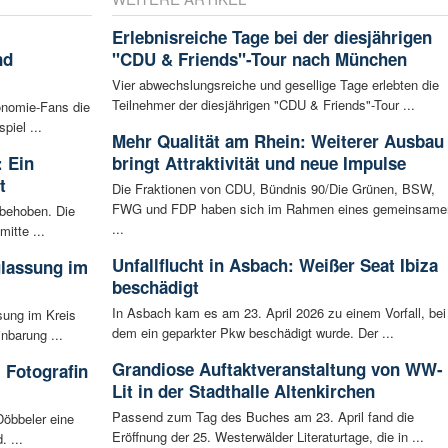
Erlebnisreiche Tage bei der diesjährigen
nd
"CDU & Friends"-Tour nach München
Vier abwechslungsreiche und gesellige Tage erlebten die
Teilnehmer der diesjährigen "CDU & Friends"-Tour ...
onomie-Fans die
iel ...
Mehr Qualität am Rhein: Weiterer Ausbau
 Ein
bringt Attraktivität und neue Impulse
t
Die Fraktionen von CDU, Bündnis 90/Die Grünen, BSW,
FWG und FDP haben sich im Rahmen eines gemeinsame
 behoben. Die
...
mitte ...
Unfallflucht in Asbach: Weißer Seat Ibiza
ulassung im
beschädigt
In Asbach kam es am 23. April 2026 zu einem Vorfall, bei
sung im Kreis
dem ein geparkter Pkw beschädigt wurde. Der ...
nbarung ...
Grandiose Auftaktveranstaltung von WW-
 Fotografin
Lit in der Stadthalle Altenkirchen
Passend zum Tag des Buches am 23. April fand die
Döbbeler eine
Eröffnung der 25. Westerwälder Literaturtage, die in ...
 ...