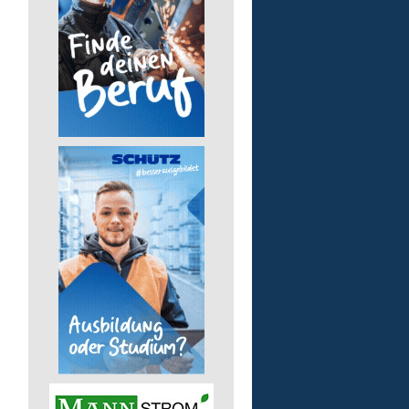
pädagogische Fachkraft
in Teilzeit
Lebenshilfe im Landkreis Altenk
GmbH
57537 Wissen