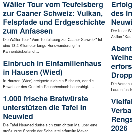
Wäller Tour vom Teufelsberg
Erfol
zur Caaner Schweiz: Vulkan,
des I
Felspfade und Erdgeschichte
Neuw
zum Anfassen
Der Inner W
Aktion "Kau
Die Wäller Tour "Vom Teufelsberg zur Caaner Schweiz" ist
eine 13,2 Kilometer lange Rundwanderung im
Abent
Kannenbäckerland ...
Weihe
Einbruch in Einfamilienhaus
erfor
in Hausen (Wied)
Dropp
In Hausen (Wied) ereignete sich ein Einbruch, der die
Die Vorschu
Bewohner des Ortsteils Reuschenbach beunruhigt. ...
Laurentius 
1.000 frische Bratwürste
Vielfa
unterstützen die Tafel in
Verba
Neuwied
Rengs
Die Tafel Neuwied durfte sich zum dritten Mal über eine
2026
großzügige Spende der Schaustellerfamilie Meyer ...