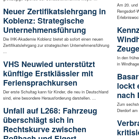
Am 20. und 
Neuer Zertifikatslehrgang in
Rengsdorf-W
Erlebniswoc
Koblenz: Strategische
Unternehmensführung
Kennz
Windh
Die IHK-Akademie Koblenz bietet ab sofort einen neuen
Zertifikatslehrgang zur strategischen Unternehmensführung
Zeug
...
In den früh
VHS Neuwied unterstützt
in Windhagen
künftige Erstklässler mit
Basar
Feriensprachkursen
lockt
Der erste Schultag kann für Kinder, die neu in Deutschland
nach 
sind, eine besondere Herausforderung darstellen. ...
Zum sechste
Unfall auf L268: Fahrzeug
Dierdorf am
überschlägt sich in
Verbr
Rechtskurve zwischen
kritis
Roßbach und Elgert