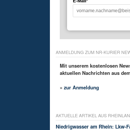
E-Mail*
ANMELDUNG ZUM NR-KURIER NE
Mit unserem kostenlosen Newsl
aktuellen Nachrichten aus de
»
zur Anmeldung
AKTUELLE ARTIKEL AUS RHEINLAN
Niedrigwasser am Rhein: Lkw-F