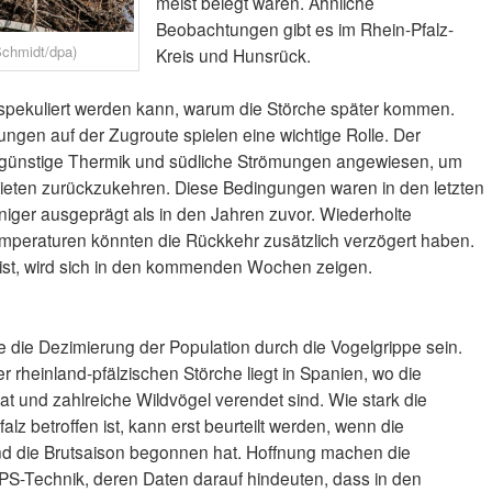
meist belegt waren. Ähnliche
Beobachtungen gibt es im Rhein-Pfalz-
Schmidt/dpa)
Kreis und Hunsrück.
 spekuliert werden kann, warum die Störche später kommen.
gen auf der Zugroute spielen eine wichtige Rolle. Der
uf günstige Thermik und südliche Strömungen angewiesen, um
ieten zurückzukehren. Diese Bedingungen waren in den letzten
ger ausgeprägt als in den Jahren zuvor. Wiederholte
emperaturen könnten die Rückkehr zusätzlich verzögert haben.
 ist, wird sich in den kommenden Wochen zeigen.
 die Dezimierung der Population durch die Vogelgrippe sein.
 rheinland-pfälzischen Störche liegt in Spanien, wo die
hat und zahlreiche Wildvögel verendet sind. Wie stark die
lz betroffen ist, kann erst beurteilt werden, wenn die
 die Brutsaison begonnen hat. Hoffnung machen die
S-Technik, deren Daten darauf hindeuten, dass in den