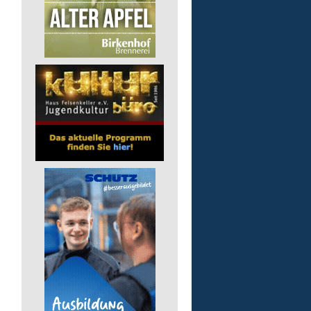
Gruppenleitung (m/w/d) 
Werkstatt
Lebenshilfe im Landkreis Altenk
GmbH
57632 Flammersfeld