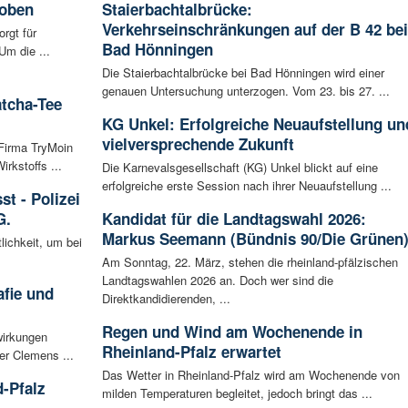
hoben
Staierbachtalbrücke:
Verkehrseinschränkungen auf der B 42 bei
rgt für
Bad Hönningen
Um die ...
Die Staierbachtalbrücke bei Bad Hönningen wird einer
genauen Untersuchung unterzogen. Vom 23. bis 27. ...
atcha-Tee
KG Unkel: Erfolgreiche Neuaufstellung un
vielversprechende Zukunft
 Firma TryMoin
kstoffs ...
Die Karnevalsgesellschaft (KG) Unkel blickt auf eine
erfolgreiche erste Session nach ihrer Neuaufstellung ...
t - Polizei
G.
Kandidat für die Landtagswahl 2026:
Markus Seemann (Bündnis 90/Die Grünen
lichkeit, um bei
Am Sonntag, 22. März, stehen die rheinland-pfälzischen
Landtagswahlen 2026 an. Doch wer sind die
afie und
Direktkandidierenden, ...
Regen und Wind am Wochenende in
wirkungen
Rheinland-Pfalz erwartet
er Clemens ...
Das Wetter in Rheinland-Pfalz wird am Wochenende von
-Pfalz
milden Temperaturen begleitet, jedoch bringt das ...