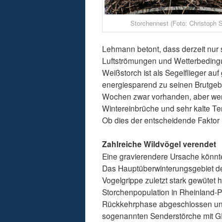
Storchennest (Foto: Christoph 
Lehmann betont, dass derzeit nur
Luftströmungen und Wetterbedingun
Weißstorch ist als Segelflieger a
energiesparend zu seinen Brutgeb
Wochen zwar vorhanden, aber weni
Wintereinbrüche und sehr kalte T
Ob dies der entscheidende Faktor
Zahlreiche Wildvögel verendet
Eine gravierendere Ursache könnte
Das Hauptüberwinterungsgebiet der
Vogelgrippe zuletzt stark gewütet 
Storchenpopulation in Rheinland-Pfa
Rückkehrphase abgeschlossen und
sogenannten Senderstörche mit GP