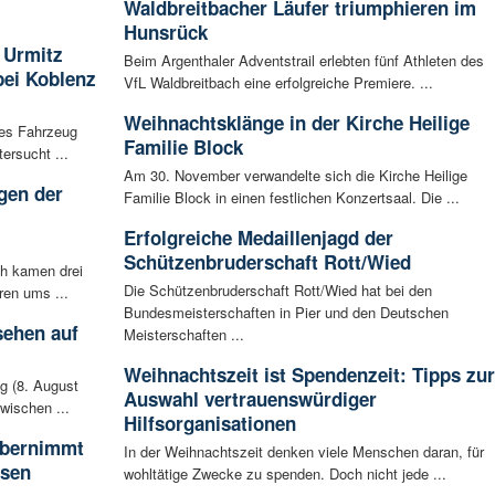
Waldbreitbacher Läufer triumphieren im
Hunsrück
 Urmitz
Beim Argenthaler Adventstrail erlebten fünf Athleten des
bei Koblenz
VfL Waldbreitbach eine erfolgreiche Premiere. ...
Weihnachtsklänge in der Kirche Heilige
les Fahrzeug
Familie Block
ersucht ...
Am 30. November verwandelte sich die Kirche Heilige
gen der
Familie Block in einen festlichen Konzertsaal. Die ...
i
Erfolgreiche Medaillenjagd der
Schützenbruderschaft Rott/Wied
ch kamen drei
Die Schützenbruderschaft Rott/Wied hat bei den
ren ums ...
Bundesmeisterschaften in Pier und den Deutschen
sehen auf
Meisterschaften ...
Weihnachtszeit ist Spendenzeit: Tipps zur
g (8. August
Auswahl vertrauenswürdiger
wischen ...
Hilfsorganisationen
 übernimmt
In der Weihnachtszeit denken viele Menschen daran, für
usen
wohltätige Zwecke zu spenden. Doch nicht jede ...