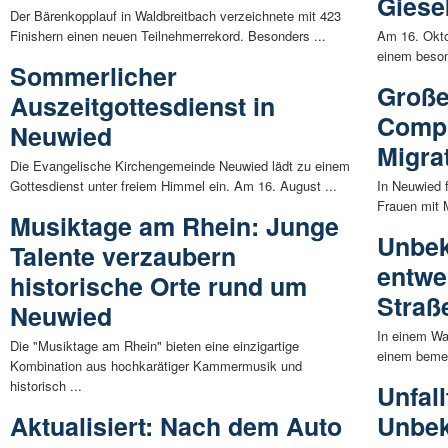
Giese
Der Bärenkopplauf in Waldbreitbach verzeichnete mit 423
Finishern einen neuen Teilnehmerrekord. Besonders ...
Am 16. Oktob
einem beson
Sommerlicher
Große
Auszeitgottesdienst in
Compu
Neuwied
Migra
Die Evangelische Kirchengemeinde Neuwied lädt zu einem
Gottesdienst unter freiem Himmel ein. Am 16. August ...
In Neuwied f
Frauen mit M
Musiktage am Rhein: Junge
Unbek
Talente verzaubern
entwe
historische Orte rund um
Straß
Neuwied
In einem Wa
Die "Musiktage am Rhein" bieten eine einzigartige
einem bemer
Kombination aus hochkarätiger Kammermusik und
historisch ...
Unfal
Aktualisiert: Nach dem Auto
Unbek