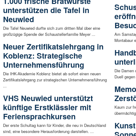
1.000 frische Bratwürste
Schus
unterstützen die Tafel in
eröffn
Neuwied
Besuc
Die Tafel Neuwied durfte sich zum dritten Mal über eine
großzügige Spende der Schaustellerfamilie Meyer ...
Am Samstag 
Montabaur er
Neuer Zertifikatslehrgang in
Handb
Koblenz: Strategische
unterl
Unternehmensführung
Die Damen d
Die IHK-Akademie Koblenz bietet ab sofort einen neuen
Duell gegen 
Zertifikatslehrgang zur strategischen Unternehmensführung
...
Memora
VHS Neuwied unterstützt
Zerst
künftige Erstklässler mit
Kaum zur fr
übermächtig
Feriensprachkursen
Kunst
Der erste Schultag kann für Kinder, die neu in Deutschland
sind, eine besondere Herausforderung darstellen. ...
Sonne