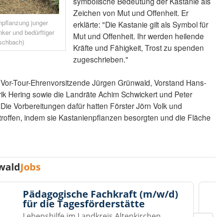
symbolische Bedeutung der Kastanie als
Zeichen von Mut und Offenheit. Er
npflanzung junger
erklärte: "Die Kastanie gilt als Symbol für
er und bedürftiger
Mut und Offenheit. Ihr werden heilende
rschbach)
Kräfte und Fähigkeit, Trost zu spenden
zugeschrieben."
Vor-Tour-Ehrenvorsitzende Jürgen Grünwald, Vorstand Hans-
ik Hering sowie die Landräte Achim Schwickert und Peter
 Die Vorbereitungen dafür hatten Förster Jörn Volk und
offen, indem sie Kastanienpflanzen besorgten und die Fläche
wald
Jobs
Pädagogische Fachkraft (m/w/d)
für die Tagesförderstätte
Lebenshilfe im Landkreis Altenkirchen