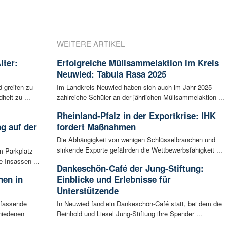
WEITERE ARTIKEL
lter:
Erfolgreiche Müllsammelaktion im Kreis
Neuwied: Tabula Rasa 2025
 greifen zu
Im Landkreis Neuwied haben sich auch im Jahr 2025
eit zu ...
zahlreiche Schüler an der jährlichen Müllsammelaktion ...
Rheinland-Pfalz in der Exportkrise: IHK
g auf der
fordert Maßnahmen
Die Abhängigkeit von wenigen Schlüsselbranchen und
sinkende Exporte gefährden die Wettbewerbsfähigkeit ...
m Parkplatz
 Insassen ...
Dankeschön-Café der Jung-Stiftung:
nen in
Einblicke und Erlebnisse für
Unterstützende
mfassende
In Neuwied fand ein Dankeschön-Café statt, bei dem die
hiedenen
Reinhold und Liesel Jung-Stiftung ihre Spender ...