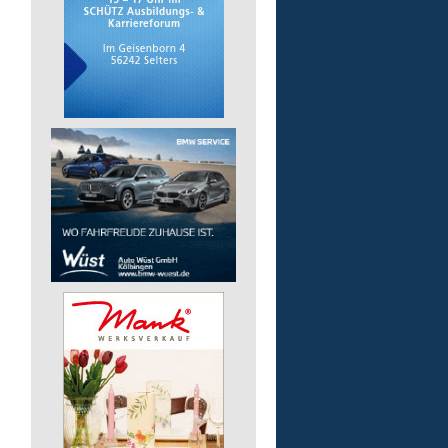
Mitarbeiter/-in (m/w/d) 
Essensausgabe an Außen
Lebenshilfe im Landkreis Altenk