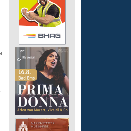
hl
..