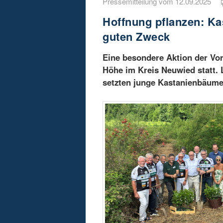
Pressemitteilung vom 12.09.2025
Hoffnung pflanzen: Ka
guten Zweck
Eine besondere Aktion der Vor
Höhe im Kreis Neuwied statt. 
setzten junge Kastanienbäume