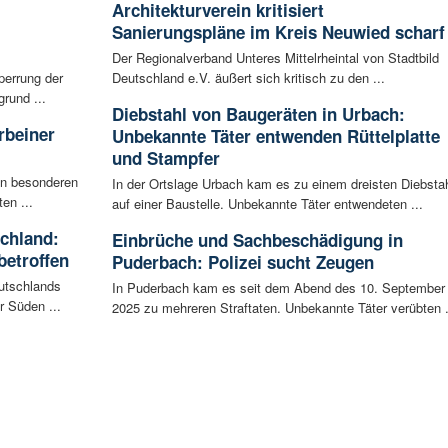
Architekturverein kritisiert
Sanierungspläne im Kreis Neuwied scharf
Der Regionalverband Unteres Mittelrheintal von Stadtbild
perrung der
Deutschland e.V. äußert sich kritisch zu den ...
rund ...
Diebstahl von Baugeräten in Urbach:
rbeiner
Unbekannte Täter entwenden Rüttelplatte
und Stampfer
en besonderen
In der Ortslage Urbach kam es zu einem dreisten Diebsta
en ...
auf einer Baustelle. Unbekannte Täter entwendeten ...
schland:
Einbrüche und Sachbeschädigung in
betroffen
Puderbach: Polizei sucht Zeugen
eutschlands
In Puderbach kam es seit dem Abend des 10. September
r Süden ...
2025 zu mehreren Straftaten. Unbekannte Täter verübten .