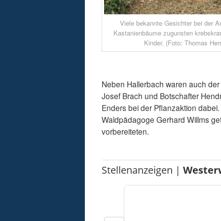
Viele bekannte Gesichter bei der A
Kastanienbäume zugunsten krebskrank
Kinder. (Foto: Thomas He
Neben Hallerbach waren auch der 
Josef Brach und Botschafter Hendr
Enders bei der Pflanzaktion dabei.
Waldpädagoge Gerhard Willms getr
vorbereiteten.
Stellenanzeigen |
Wester