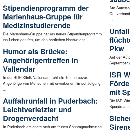
Stipendienprogramm der
Am Samstag,
Ortsverband
Marienhaus-Gruppe für
...
Medizinstudierende
Unfal
Die Marienhaus-Gruppe hat ein neues Stipendienprogramm
flücht
ins Leben gerufen, um den ärztlichen Nachwuchs ...
Pkw
Humor als Brücke:
Auf der Aut
Angehörigentreffen in
September 2
Vallendar
ISR W
In der BDH-Klinik Vallendar steht ein Treffen bevor.
Förde
Angehörige von Menschen mit erworbener Hirnschädigung
...
mit S
Auffahrunfall in Puderbach:
Die ISR Win
Spende an de
Leichtverletzter und
Drogenverdacht
Sicher
Siren
In Puderbach ereignete sich am frühen Sonntagnachmittag