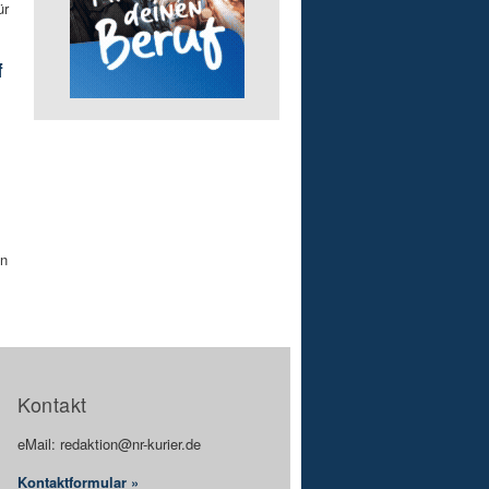
ür
f
in
Kontakt
eMail: redaktion@nr-kurier.de
Kontaktformular »