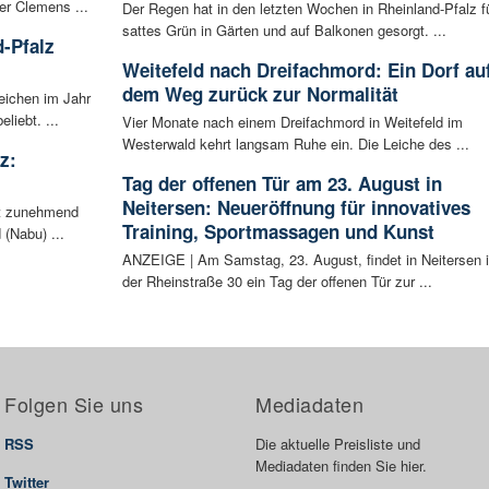
er Clemens ...
Der Regen hat in den letzten Wochen in Rheinland-Pfalz f
sattes Grün in Gärten und auf Balkonen gesorgt. ...
-Pfalz
Weitefeld nach Dreifachmord: Ein Dorf au
dem Weg zurück zur Normalität
eichen im Jahr
liebt. ...
Vier Monate nach einem Dreifachmord in Weitefeld im
Westerwald kehrt langsam Ruhe ein. Die Leiche des ...
z:
Tag der offenen Tür am 23. August in
Neitersen: Neueröffnung für innovatives
ht zunehmend
Training, Sportmassagen und Kunst
 (Nabu) ...
ANZEIGE | Am Samstag, 23. August, findet in Neitersen 
der Rheinstraße 30 ein Tag der offenen Tür zur ...
Folgen Sie uns
Mediadaten
RSS
Die aktuelle Preisliste und
Mediadaten finden Sie hier.
Twitter