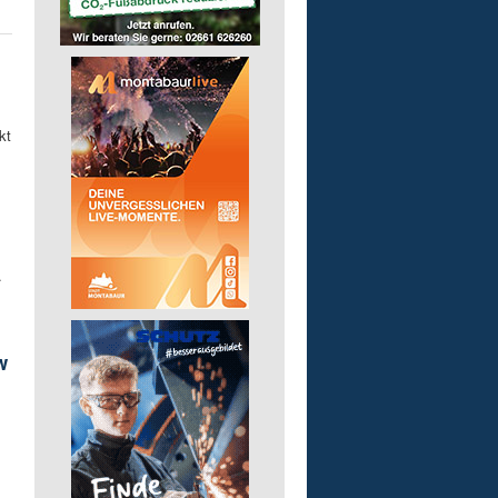
kt
.
w