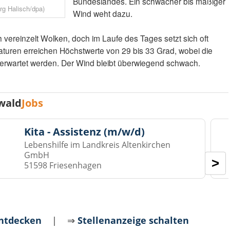
Bundeslandes. Ein schwacher bis mäßiger
rg Halisch/dpa)
Wind weht dazu.
vereinzelt Wolken, doch im Laufe des Tages setzt sich oft
aturen erreichen Höchstwerte von 29 bis 33 Grad, wobei die
 erwartet werden. Der Wind bleibt überwiegend schwach.
wald
Jobs
Kita - Assistenz (m/w/d)
Lebenshilfe im Landkreis Altenkirchen
GmbH
>
51598 Friesenhagen
entdecken
| ⇒
Stellenanzeige schalten