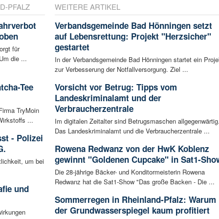
D-PFALZ
WEITERE ARTIKEL
ahrverbot
Verbandsgemeinde Bad Hönningen setzt
hoben
auf Lebensrettung: Projekt "Herzsicher"
gestartet
rgt für
Um die ...
In der Verbandsgemeinde Bad Hönningen startet ein Proje
zur Verbesserung der Notfallversorgung. Ziel ...
atcha-Tee
Vorsicht vor Betrug: Tipps vom
Landeskriminalamt und der
Verbraucherzentrale
 Firma TryMoin
kstoffs ...
Im digitalen Zeitalter sind Betrugsmaschen allgegenwärtig
Das Landeskriminalamt und die Verbraucherzentrale ...
t - Polizei
G.
Rowena Redwanz von der HwK Koblenz
gewinnt "Goldenen Cupcake" in Sat1-Sho
lichkeit, um bei
Die 28-jährige Bäcker- und Konditormeisterin Rowena
Redwanz hat die Sat1-Show "Das große Backen - Die ...
afie und
Sommerregen in Rheinland-Pfalz: Warum
der Grundwasserspiegel kaum profitiert
wirkungen