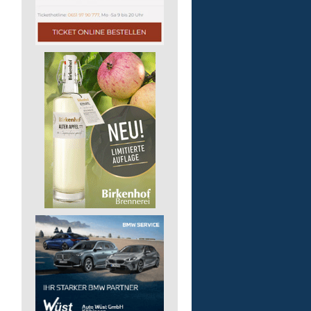
Bildungsbegleitung (m/
Lebenshilfe im Landkreis Altenk
GmbH
57610 Altenkirchen (Westerwald