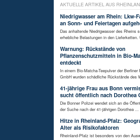
AKTUELLE ARTIKEL AUS RHEINLAN
Niedrigwasser am Rhein: Lkw-F
an Sonn- und Feiertagen aufge
Das anhaltende Niedrigwasser des Rheins so
erhebliche Belastungen in den Lieferketten. 
Warnung: Rückstände von
Pflanzenschutzmitteln in Bio-M
entdeckt
In einem Bio-Matcha-Teepulver der Berliner
GmbH wurden schädliche Rückstände des Wir
41-jährige Frau aus Bonn vermiss
sucht öffentlich nach Dorothea 
Die Bonner Polizei wendet sich an die Öffent
der Suche nach der 41-jährigen Dorothea ...
Hitze in Rheinland-Pfalz: Geogr
Alter als Risikofaktoren
Rheinland-Pfalz ist besonders von den Aus