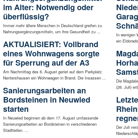
im Alter: Notwendig oder
Niede
überflüssig?
Garag
Schnä
Immer mehr ältere Menschen in Deutschland greifen zu
Nahrungsergänzungsmitteln, um ihre Gesundheit zu ...
In wenigen 
ein Eldorad
AKTUALISIERT: Vollbrand
eines Wohnwagens sorgte
Magda
für Sperrung auf der A3
Horha
Samsta
Am Nachmittag des 6. August geriet auf dem Parkplatz
Nentershausen ein Wohnwagen in Brand. Die Insassen ...
Die Magdal
(26. Juli) e
Sanierungsarbeiten an
Bordsteinen in Neuwied
Letzt
starten
Rhein
regne
In Neuwied beginnen ab dem 17. August umfassende
Sanierungsarbeiten an Bordsteinen in verschiedenen
Der Juli ver
Stadtteilen. ...
Niederschläg