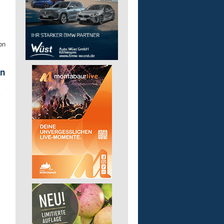
on
in