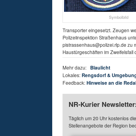
Symbolbild
Transporter eingesetzt. Zeugen w
Polizeiinspektion Straßenhaus un
pistrassenhaus@polizei.rlp.de zu m
Haustürgeschäften im Zweifelsfall 
Mehr dazu:
Blaulicht
Lokales:
Rengsdorf & Umgebun
Feedback:
Hinweise an die Reda
NR-Kurier Newsletter
Täglich um 20 Uhr kostenlos die
Stellenangebote der Region be