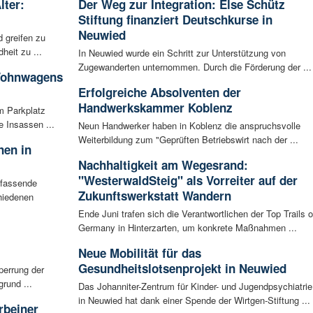
lter:
Der Weg zur Integration: Else Schütz
Stiftung finanziert Deutschkurse in
Neuwied
 greifen zu
eit zu ...
In Neuwied wurde ein Schritt zur Unterstützung von
Zugewanderten unternommen. Durch die Förderung der ...
 Wohnwagens
Erfolgreiche Absolventen der
Handwerkskammer Koblenz
m Parkplatz
 Insassen ...
Neun Handwerker haben in Koblenz die anspruchsvolle
Weiterbildung zum "Geprüften Betriebswirt nach der ...
nen in
Nachhaltigkeit am Wegesrand:
"WesterwaldSteig" als Vorreiter auf der
mfassende
Zukunftswerkstatt Wandern
hiedenen
Ende Juni trafen sich die Verantwortlichen der Top Trails o
Germany in Hinterzarten, um konkrete Maßnahmen ...
Neue Mobilität für das
Gesundheitslotsenprojekt in Neuwied
perrung der
rund ...
Das Johanniter-Zentrum für Kinder- und Jugendpsychiatrie
in Neuwied hat dank einer Spende der Wirtgen-Stiftung ...
rbeiner