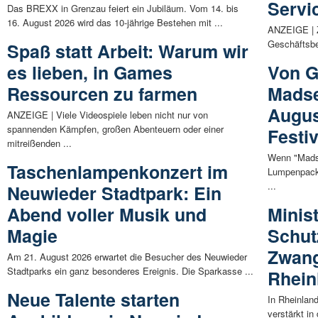
Servi
Das BREXX in Grenzau feiert ein Jubiläum. Vom 14. bis
16. August 2026 wird das 10-jährige Bestehen mit ...
ANZEIGE | 
Geschäftsber
Spaß statt Arbeit: Warum wir
es lieben, in Games
Von G
Ressourcen zu farmen
Madse
Augus
ANZEIGE | Viele Videospiele leben nicht nur von
spannenden Kämpfen, großen Abenteuern oder einer
Festi
mitreißenden ...
Wenn "Madse
Taschenlampenkonzert im
Lumpenpack"
...
Neuwieder Stadtpark: Ein
Abend voller Musik und
Minis
Magie
Schut
Zwang
Am 21. August 2026 erwartet die Besucher des Neuwieder
Stadtparks ein ganz besonderes Ereignis. Die Sparkasse ...
Rhein
Neue Talente starten
In Rheinlan
verstärkt i