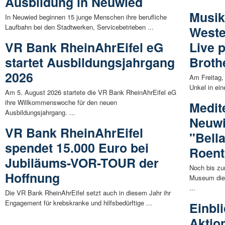
Ausbildung in Neuwied
Musik
In Neuwied beginnen 15 junge Menschen ihre berufliche
Laufbahn bei den Stadtwerken, Servicebetrieben ...
Weste
VR Bank RheinAhrEifel eG
Live p
startet Ausbildungsjahrgang
Broth
2026
Am Freitag, 
Unkel in ein
Am 5. August 2026 startete die VR Bank RheinAhrEifel eG
ihre Willkommenswoche für den neuen
Medite
Ausbildungsjahrgang. ...
Neuwi
VR Bank RheinAhrEifel
"Bell
spendet 15.000 Euro bei
Roen
Jubiläums-VOR-TOUR der
Noch bis zu
Hoffnung
Museum die 
...
Die VR Bank RheinAhrEifel setzt auch in diesem Jahr ihr
Engagement für krebskranke und hilfsbedürftige ...
Einbl
Aktio