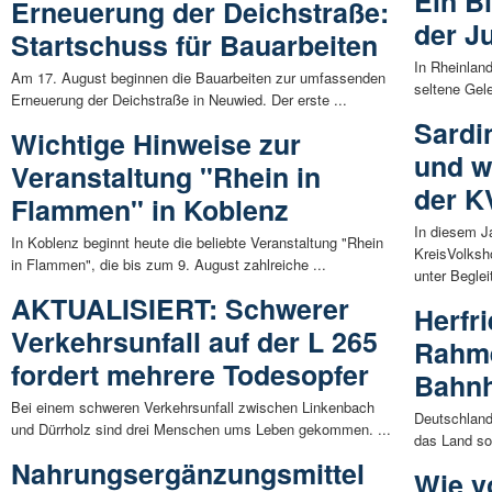
Ein Bl
Erneuerung der Deichstraße:
der Ju
Startschuss für Bauarbeiten
In Rheinland
Am 17. August beginnen die Bauarbeiten zur umfassenden
seltene Gel
Erneuerung der Deichstraße in Neuwied. Der erste ...
Sardi
Wichtige Hinweise zur
und w
Veranstaltung "Rhein in
der K
Flammen" in Koblenz
In diesem Ja
In Koblenz beginnt heute die beliebte Veranstaltung "Rhein
KreisVolks
in Flammen", die bis zum 9. August zahlreiche ...
unter Beglei
AKTUALISIERT: Schwerer
Herfr
Verkehrsunfall auf der L 265
Rahme
fordert mehrere Todesopfer
Bahnh
Bei einem schweren Verkehrsunfall zwischen Linkenbach
Deutschland
und Dürrholz sind drei Menschen ums Leben gekommen. ...
das Land sow
Nahrungsergänzungsmittel
Wie v