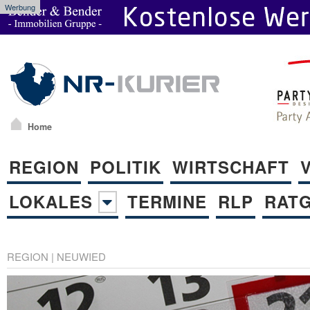
Werbung
Home
REGION
POLITIK
WIRTSCHAFT
LOKALES
TERMINE
RLP
RAT
REGION
|
NEUWIED