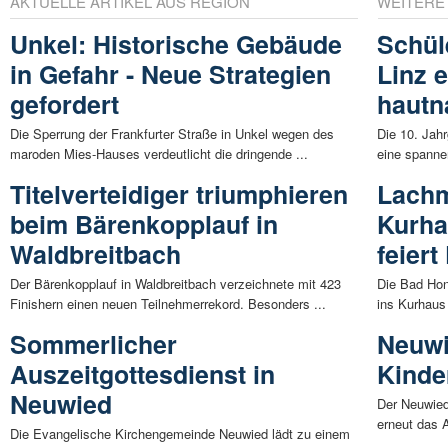
AKTUELLE ARTIKEL AUS REGION
WEITERE
Unkel: Historische Gebäude
Schül
in Gefahr - Neue Strategien
Linz e
gefordert
hautn
Die Sperrung der Frankfurter Straße in Unkel wegen des
Die 10. Jah
maroden Mies-Hauses verdeutlicht die dringende ...
eine spanne
Titelverteidiger triumphieren
Lachm
beim Bärenkopplauf in
Kurha
Waldbreitbach
feiert
Der Bärenkopplauf in Waldbreitbach verzeichnete mit 423
Die Bad Hon
Finishern einen neuen Teilnehmerrekord. Besonders ...
ins Kurhaus
Sommerlicher
Neuwi
Auszeitgottesdienst in
Kinde
Neuwied
Der Neuwiede
erneut das 
Die Evangelische Kirchengemeinde Neuwied lädt zu einem