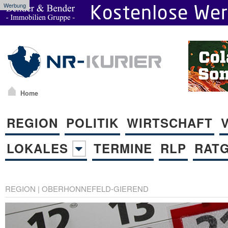
Werbung
Home
REGION
POLITIK
WIRTSCHAFT
LOKALES
TERMINE
RLP
RAT
REGION
|
OBERHONNEFELD-GIEREND