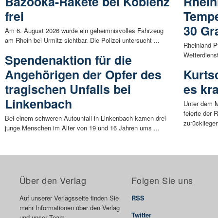
Bazooka-Rakete bei Koblenz
Rhein
frei
Tempe
30 Gr
Am 6. August 2026 wurde ein geheimnisvolles Fahrzeug
am Rhein bei Urmitz sichtbar. Die Polizei untersucht ...
Rheinland-P
Wetterdiens
Spendenaktion für die
Angehörigen der Opfer des
Kurts
tragischen Unfalls bei
es kr
Linkenbach
Unter dem Mo
feierte der 
Bei einem schweren Autounfall in Linkenbach kamen drei
zurückliegen
junge Menschen im Alter von 19 und 16 Jahren ums ...
Über den Verlag
Folgen Sie uns
Auf unserer Verlagsseite finden Sie
RSS
mehr Informationen über den Verlag
Twitter
und unser Team.