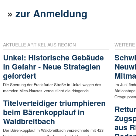
»
zur Anmeldung
AKTUELLE ARTIKEL AUS REGION
WEITERE
Unkel: Historische Gebäude
Schwi
in Gefahr - Neue Strategien
Neuwi
gefordert
Mitma
Die Sperrung der Frankfurter Straße in Unkel wegen des
Im Juni find
maroden Mies-Hauses verdeutlicht die dringende ...
Aktionstag
Ortsgruppen 
Titelverteidiger triumphieren
Rettu
beim Bärenkopplauf in
Zugsp
Waldbreitbach
aus R
Der Bärenkopplauf in Waldbreitbach verzeichnete mit 423