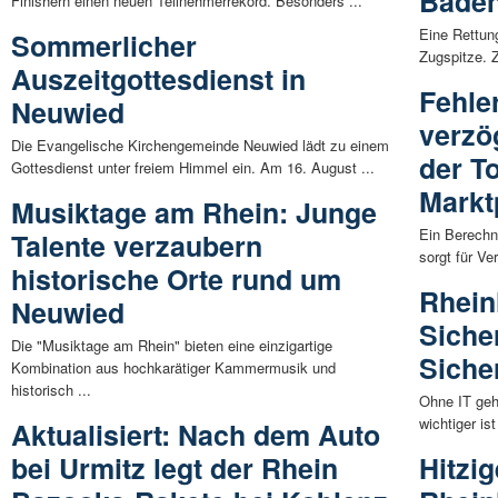
Baden
Finishern einen neuen Teilnehmerrekord. Besonders ...
Eine Rettung
Sommerlicher
Zugspitze. Z
Auszeitgottesdienst in
Fehle
Neuwied
verzö
Die Evangelische Kirchengemeinde Neuwied lädt zu einem
der T
Gottesdienst unter freiem Himmel ein. Am 16. August ...
Markt
Musiktage am Rhein: Junge
Ein Berechn
Talente verzaubern
sorgt für Ve
historische Orte rund um
Rheinl
Neuwied
Siche
Die "Musiktage am Rhein" bieten eine einzigartige
Siche
Kombination aus hochkarätiger Kammermusik und
historisch ...
Ohne IT geh
wichtiger is
Aktualisiert: Nach dem Auto
bei Urmitz legt der Rhein
Hitzi