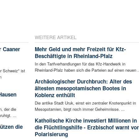
WEITERE ARTIKEL
r Caaner
Mehr Geld und mehr Freizeit für Kfz-
Beschäftigte in Rheinland-Pfalz
In den Tarifverhandlungen für das Kfz-Handwerk in
Rheinland-Pfalz haben sich die Parteien auf einen neuen .
r Schweiz" ist
m
Archäologischer Durchbruch: Alter des
ältesten mesopotamischen Bootes in
 Hausen
Koblenz enthüllt
Die antike Stadt Uruk, einst ein zentraler Knotenpunkt in
, der die
Mesopotamien, birgt noch immer Geheimnisse. ...
higt. ...
Katholische Kirche investiert Millionen in
tützen die
die Flüchtlingshilfe - Erzbischof warnt vor
Polarisierung