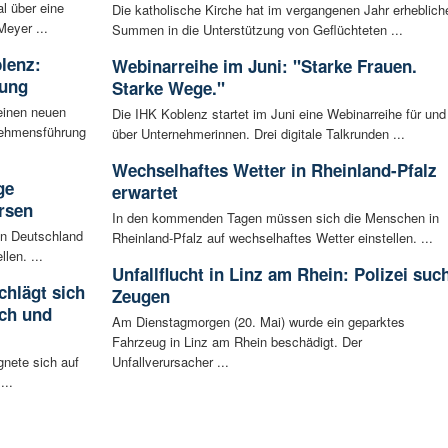
l über eine
Die katholische Kirche hat im vergangenen Jahr erheblich
Meyer ...
Summen in die Unterstützung von Geflüchteten ...
blenz:
Webinarreihe im Juni: "Starke Frauen.
rung
Starke Wege."
einen neuen
Die IHK Koblenz startet im Juni eine Webinarreihe für und
rnehmensführung
über Unternehmerinnen. Drei digitale Talkrunden ...
Wechselhaftes Wetter in Rheinland-Pfalz
ge
erwartet
rsen
In den kommenden Tagen müssen sich die Menschen in
 in Deutschland
Rheinland-Pfalz auf wechselhaftes Wetter einstellen. ...
len. ...
Unfallflucht in Linz am Rhein: Polizei suc
chlägt sich
Zeugen
ch und
Am Dienstagmorgen (20. Mai) wurde ein geparktes
Fahrzeug in Linz am Rhein beschädigt. Der
gnete sich auf
Unfallverursacher ...
...