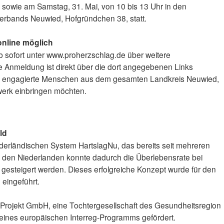
, sowie am Samstag, 31. Mai, von 10 bis 13 Uhr in den
rbands Neuwied, Hofgründchen 38, statt.
nline möglich
ab sofort unter www.proherzschlag.de über weitere
e Anmeldung ist direkt über die dort angegebenen Links
h an engagierte Menschen aus dem gesamten Landkreis Neuwied,
tzwerk einbringen möchten.
ld
derländischen System HartslagNu, das bereits seit mehreren
 In den Niederlanden konnte dadurch die Überlebensrate bei
ch gesteigert werden. Dieses erfolgreiche Konzept wurde für den
eingeführt.
 Projekt GmbH, eine Tochtergesellschaft des Gesundheitsregion
eines europäischen Interreg-Programms gefördert.