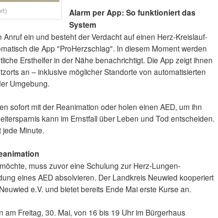
rt)
Alarm per App: So funktioniert das
System
Anruf ein und besteht der Verdacht auf einen Herz-Kreislauf-
automatisch die App "ProHerzschlag". In diesem Moment werden
liche Ersthelfer in der Nähe benachrichtigt. Die App zeigt ihnen
zorts an – inklusive möglicher Standorte von automatisierten
n der Umgebung.
nnen sofort mit der Reanimation oder holen einen AED, um ihn
Zeitersparnis kann im Ernstfall über Leben und Tod entscheiden.
t jede Minute.
eanimation
ren möchte, muss zuvor eine Schulung zur Herz-Lungen-
ung eines AED absolvieren. Der Landkreis Neuwied kooperiert
Neuwied e.V. und bietet bereits Ende Mai erste Kurse an.
n am Freitag, 30. Mai, von 16 bis 19 Uhr im Bürgerhaus