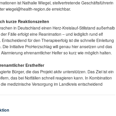
mationen ist Nathalie Wiegel, stellvertretende Geschäftsführerin
ter wiegel@health-region.de erreichbar.
ch kurze Reaktionszeiten
nschen in Deutschland einen Herz-Kreislauf-Stillstand außerhalb
 der Fälle erfolgt eine Reanimation – und lediglich rund elf
 Entscheidend für den Therapieerfolg ist die schnelle Einleitung
e Initiative ProHerzschlag will genau hier ansetzen und das
ale Alarmierung ehrenamtlicher Helfer so kurz wie möglich halten.
enamtlicher Ersthelfer
rte Bürger, die das Projekt aktiv unterstützen. Das Ziel ist ein
ern, das bei Notfällen schnell reagieren kann. In Kombination
l die medizinische Versorgung im Landkreis entscheidend
ktion