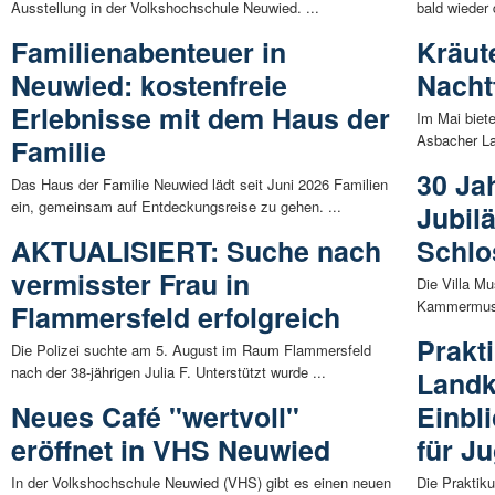
Ausstellung in der Volkshochschule Neuwied. ...
bald wieder 
Familienabenteuer in
Kräut
Neuwied: kostenfreie
Nacht
Erlebnisse mit dem Haus der
Im Mai biete
Asbacher La
Familie
30 Ja
Das Haus der Familie Neuwied lädt seit Juni 2026 Familien
ein, gemeinsam auf Entdeckungsreise zu gehen. ...
Jubil
AKTUALISIERT: Suche nach
Schlo
vermisster Frau in
Die Villa Mu
Kammermusik
Flammersfeld erfolgreich
Prakt
Die Polizei suchte am 5. August im Raum Flammersfeld
nach der 38-jährigen Julia F. Unterstützt wurde ...
Landk
Neues Café "wertvoll"
Einbli
eröffnet in VHS Neuwied
für J
In der Volkshochschule Neuwied (VHS) gibt es einen neuen
Die Praktik