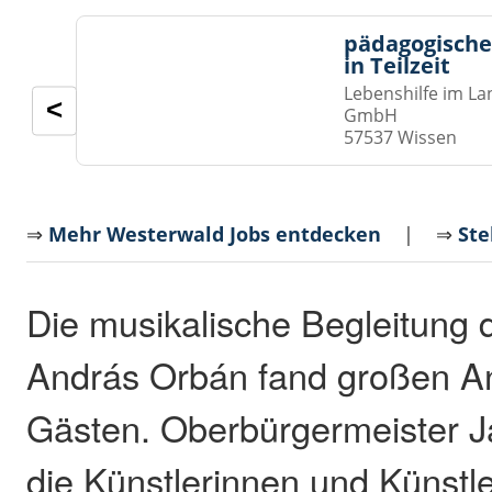
pädagogische
in Teilzeit
Lebenshilfe im La
<
GmbH
57537 Wissen
⇒
Mehr Westerwald Jobs entdecken
| ⇒
Ste
Die musikalische Begleitung d
András Orbán fand großen An
Gästen. Oberbürgermeister J
die Künstlerinnen und Künstle