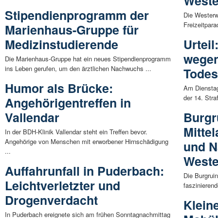
Weste
Stipendienprogramm der
Die Westerwä
Freizeitpar
Marienhaus-Gruppe für
Medizinstudierende
Urtei
wegen
Die Marienhaus-Gruppe hat ein neues Stipendienprogramm
ins Leben gerufen, um den ärztlichen Nachwuchs ...
Todes
Humor als Brücke:
Am Dienstag 
der 14. Str
Angehörigentreffen in
Vallendar
Burgr
Mittel
In der BDH-Klinik Vallendar steht ein Treffen bevor.
Angehörige von Menschen mit erworbener Hirnschädigung
und N
...
Weste
Auffahrunfall in Puderbach:
Die Burgrui
Leichtverletzter und
faszinierend
Drogenverdacht
Klein
In Puderbach ereignete sich am frühen Sonntagnachmittag