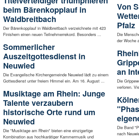
Titelverteidiger triumphieren
Von S
beim Bärenkopplauf in
Wette
Waldbreitbach
Pfalz
Der Bärenkopplauf in Waldbreitbach verzeichnete mit 423
Finishern einen neuen Teilnehmerrekord. Besonders ...
Die Mensche
der Woche a
Sommerlicher
Rhein
Auszeitgottesdienst in
Grippe
Neuwied
an Int
Die Evangelische Kirchengemeinde Neuwied lädt zu einem
Gottesdienst unter freiem Himmel ein. Am 16. August ...
Die Grippewe
verloren. V
Musiktage am Rhein: Junge
Kölne
Talente verzaubern
"Phas
historische Orte rund um
eigen
Neuwied
Die Band "P
Die "Musiktage am Rhein" bieten eine einzigartige
nach Neuwie
Kombination aus hochkarätiger Kammermusik und