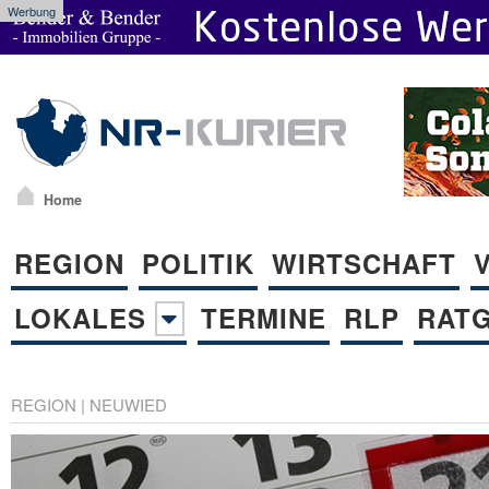
Werbung
Home
REGION
POLITIK
WIRTSCHAFT
LOKALES
TERMINE
RLP
RAT
REGION
|
NEUWIED