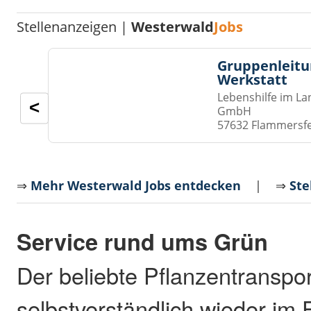
Stellenanzeigen |
Westerwald
Jobs
Gruppenleitu
Werkstatt
Lebenshilfe im La
<
GmbH
57632 Flammersf
⇒
Mehr Westerwald Jobs entdecken
| ⇒
Ste
Service rund ums Grün
Der beliebte Pflanzentranspor
selbstverständlich wieder im 